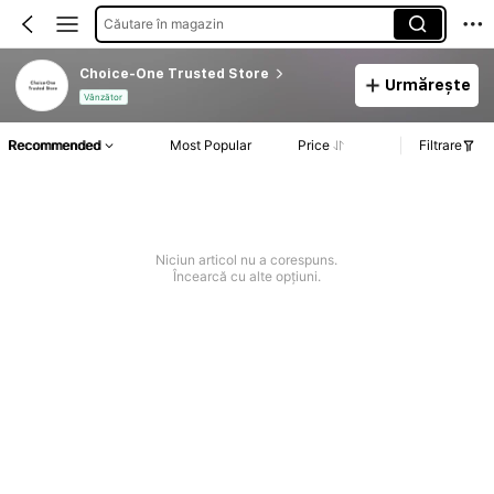
Căutare în magazin
Choice-One Trusted Store
Urmărește
Vânzător
Recommended
Most Popular
Price
Filtrare
Niciun articol nu a corespuns.
Încearcă cu alte opțiuni.