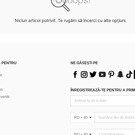
Niciun articol potrivit. Te rugăm să încerci cu alte opțiuni.
Ă PENTRU
NE GĂSEȘTI PE
ne
us
ÎNREGISTREAZĂ-TE PENTRU A PRIMI
ecvente
RO + 40
RO + 40