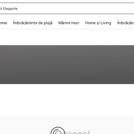
ii Elegante
and down arrow keys to navigate search Căutare recentă and Descoperire Căutar
emei
Îmbrăcăminte de plajă
Mărimi mari
Home și Living
Îmbrăcăm