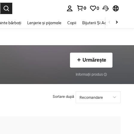
0
0
e. Press Enter to select.
inte bărbați
Lenjerie și pijamale
Copii
Bijuterii Și Accesorii
Frumu
Urmărește
Informații produs
Sortare după