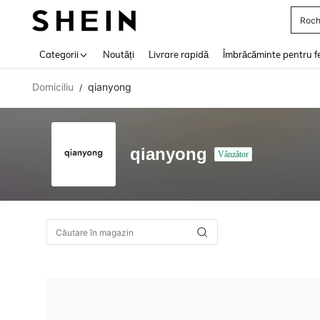
Roch
Use up 
Categorii
Noutăți
Livrare rapidă
Îmbrăcăminte pentru f
Domiciliu
qianyong
/
qianyong
Vânzător