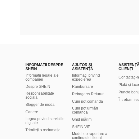
INFORMAȚII DESPRE
AJUTOR ȘI
ASISTENȚ
SHEIN
ASISTENȚĂ
CLIENȚI
Informații legale ale
Informații privind
Contactați-
companiei
expedierea
Plată și taxe
Despre SHEIN
Rambursare
Puncte bon
Responsabilitate
Retragere/ Retururi
socială
Întrebări fr
Cum pot comanda
Blogger de modă
Cum pot urmări
Cariere
comanda
Legea privind serviciile
Ghid mărimi
digitale
SHEIN VIP
Trimiteți o reclamație
Modul de raportare a
conținutului ilegal