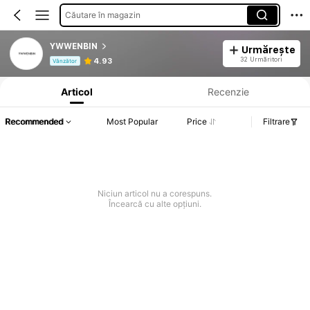
Căutare în magazin
YWWENBIN
Urmărește
Informații despre produs: Divulgarea prețului, detalii privind vânzările și stocul.
32 Urmăritori
4.93
Vânzător
Articol
Recenzie
Recommended
Most Popular
Price
Filtrare
Niciun articol nu a corespuns.
Încearcă cu alte opțiuni.