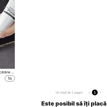
Chit de etanșare pentru bucătărie și baie, etanșant impermeabil pentru rosturi de faianță, chit de îmbinări albe, reparare impermeabilă a crăpăturilor din faianță, îndepărtare a petelor de perete, potrivit pentru pereți și băi
1
Un total de 1 pagini
Este posibil să îți placă