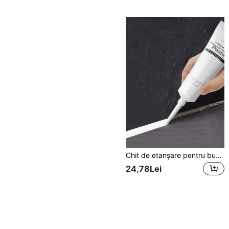
Chit de etanșare pentru bucătărie și baie, etanșant impermeabil pentru rosturi de faianță, chit de îmbinări albe, reparare impermeabilă a crăpăturilor din faianță, îndepărtare a petelor de perete, potrivit pentru pereți și băi
24,78Lei