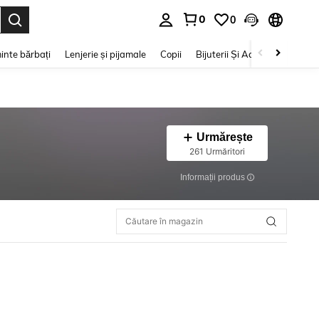
0
0
e. Press Enter to select.
inte bărbați
Lenjerie și pijamale
Copii
Bijuterii Și Accesorii
Frumu
Urmărește
261 Urmăritori
Informații produs