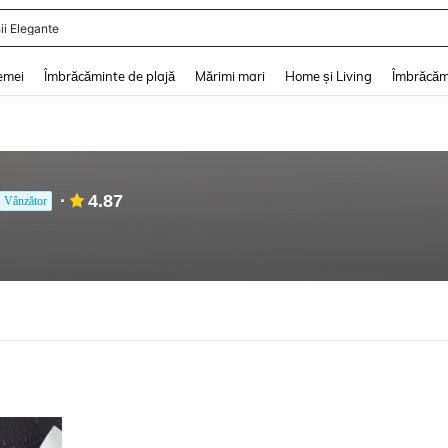
ii Elegante
and down arrow keys to navigate search Căutare recentă and Descoperire Căutar
emei
Îmbrăcăminte de plajă
Mărimi mari
Home și Living
Îmbrăcăm
4.87
Vânzător