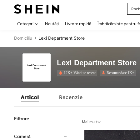
Roch
Use up 
Categorii
Noutăți
Livrare rapidă
Îmbrăcăminte pentru f
Domiciliu
Lexi Department Store
/
Lexi Department Store
12K+ Vândute recent
Recomandare 1K+
Articol
Recenzie
Filtrare
Mai mult
Cameră