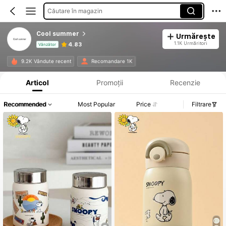
Căutare în magazin
Cool summer
Urmărește
1.1K Urmăritori
4.83
Vânzător
Informații despre produs: Divulgarea prețului, detalii privind vânzările și stocul.
9.2K Vândute recent
Recomandare 1K
Articol
Promoții
Recenzie
Recommended
Most Popular
Price
Filtrare