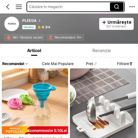
Căutare în magazin
PLEEGA
Urmărește
521 Urmăritori
4.84
Vânzător
Informații despre produs: Divulgarea prețului, detalii privind vânzările și stocul.
6K+ Vândute recent
Recomandare 1K+
Articol
Recenzie
Recomandat
Cele Mai Populare
Preț
Filtrare
Economisește 0,10Lei