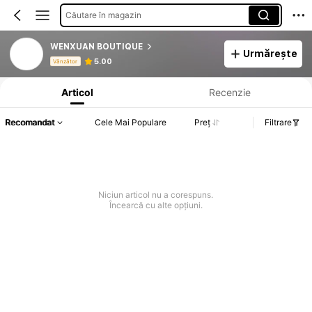
Căutare în magazin
WENXUAN BOUTIQUE
Urmărește
Informații despre produs: Divulgarea prețului, detalii privind vânzările și stocul.
5.00
Vânzător
Articol
Recenzie
Recomandat
Cele Mai Populare
Preț
Filtrare
Niciun articol nu a corespuns.
Încearcă cu alte opțiuni.