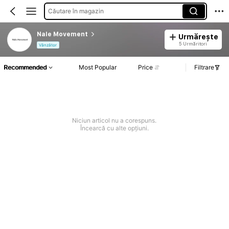
Căutare în magazin
Nale Movement
Urmărește
5 Urmăritori
Vânzător
Recommended
Most Popular
Price
Filtrare
Niciun articol nu a corespuns.
Încearcă cu alte opțiuni.