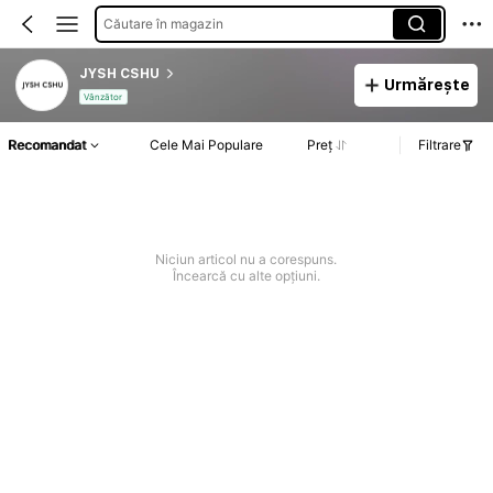
Căutare în magazin
JYSH CSHU
Urmărește
Vânzător
Recomandat
Cele Mai Populare
Preț
Filtrare
Niciun articol nu a corespuns.
Încearcă cu alte opțiuni.