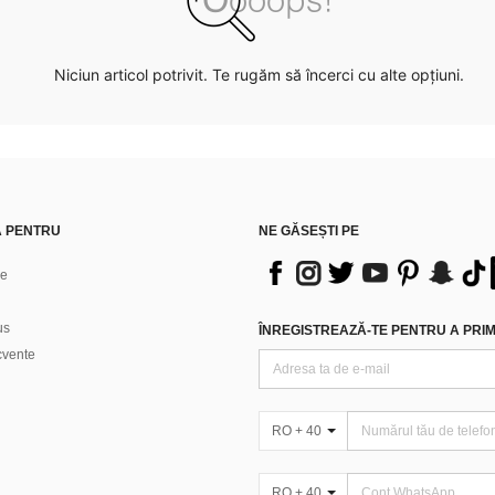
Niciun articol potrivit. Te rugăm să încerci cu alte opțiuni.
Ă PENTRU
NE GĂSEȘTI PE
ne
us
ÎNREGISTREAZĂ-TE PENTRU A PRIMI
ecvente
RO + 40
RO + 40