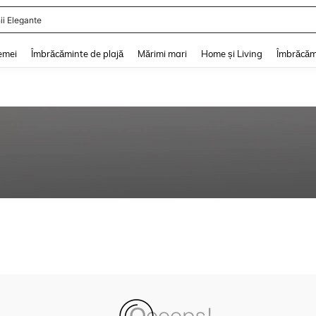
ii Elegante
and down arrow keys to navigate search Căutare recentă and Descoperire Căutar
emei
Îmbrăcăminte de plajă
Mărimi mari
Home și Living
Îmbrăcăm