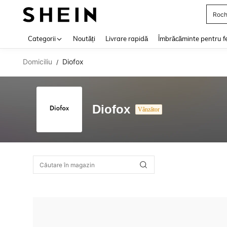
Roch
Use up 
Categorii
Noutăți
Livrare rapidă
Îmbrăcăminte pentru f
Domiciliu
Diofox
/
Diofox
Vânzător