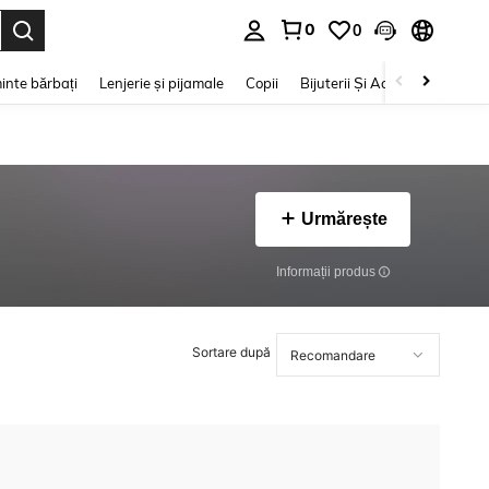
0
0
e. Press Enter to select.
inte bărbați
Lenjerie și pijamale
Copii
Bijuterii Și Accesorii
Frumu
Urmărește
Informații produs
Sortare după