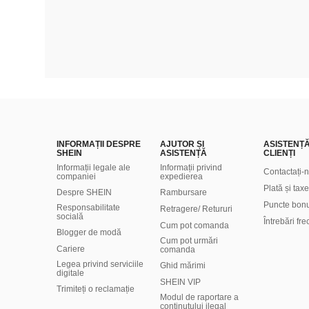
INFORMAȚII DESPRE
AJUTOR ȘI
ASISTENȚ
SHEIN
ASISTENȚĂ
CLIENȚI
Informații legale ale
Informații privind
Contactați-
companiei
expedierea
Plată și taxe
Despre SHEIN
Rambursare
Puncte bon
Responsabilitate
Retragere/ Retururi
socială
Întrebări fr
Cum pot comanda
Blogger de modă
Cum pot urmări
Cariere
comanda
Legea privind serviciile
Ghid mărimi
digitale
SHEIN VIP
Trimiteți o reclamație
Modul de raportare a
conținutului ilegal