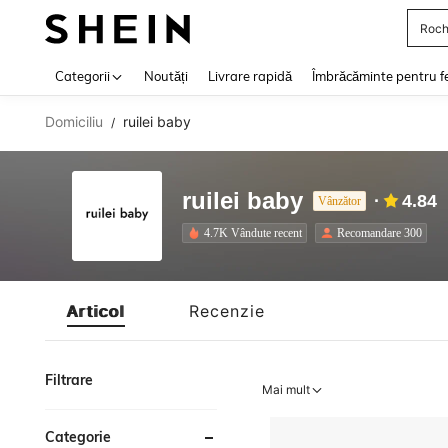
Roch
Use up 
Categorii
Noutăți
Livrare rapidă
Îmbrăcăminte pentru f
Domiciliu
ruilei baby
/
ruilei baby
4.84
Vânzător
4.7K Vândute recent
Recomandare 300
Articol
Recenzie
Filtrare
Mai mult
Categorie