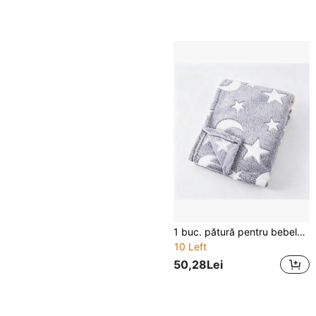
1 buc. pătură pentru bebeluși cu model Lună și Stele, din fleece moale și confortabilă, pătură-husă pentru cărucior de toate anotimpurile
10 Left
50,28Lei