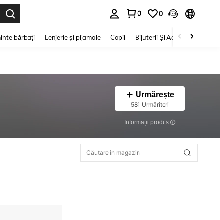
0
0
e. Press Enter to select.
inte bărbați
Lenjerie și pijamale
Copii
Bijuterii Și Accesorii
Frumu
Urmărește
581 Urmăritori
Informații produs