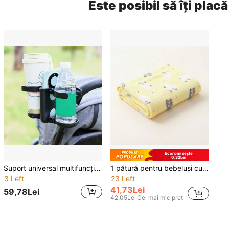
Este posibil să îți placă
Economisește
0,32Lei
Suport universal multifuncțional 3 în 1 pentru cărucior, reglabil, antiderapant, cu capacitate mare, pentru sticlă de apă și telefon mobil, organizator de depozitare pentru căruciorul bebelușului
1 pătură pentru bebeluși cu model de desene animate, pătură moale și confortabilă pentru cărucior, potrivită pentru toate anotimpurile
3 Left
23 Left
41,73Lei
59,78Lei
42,05Lei
Cel mai mic pret