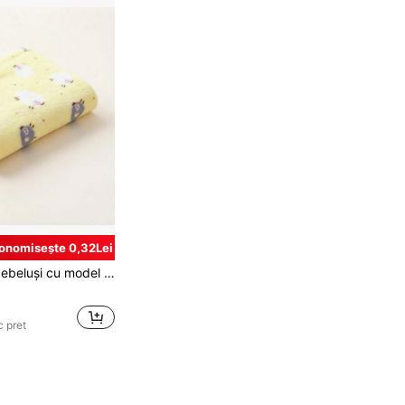
onomisește 0,32Lei
1 pătură pentru bebeluși cu model de desene animate, pătură moale și confortabilă pentru cărucior, potrivită pentru toate anotimpurile
c pret