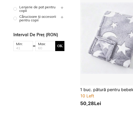
Lenjerie de pat pentru
copii
Cărucioare și accesorii
pentru copii
Interval De Preț (RON)
Min:
Max:
OK
10 Left
50,28Lei