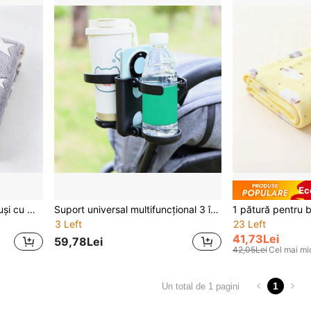
Ec
1 buc. pătură pentru bebeluși cu model Lună și Stele, din fleece moale și confortabilă, pătură-husă pentru cărucior de toate anotimpurile
Suport universal multifuncțional 3 în 1 pentru cărucior, reglabil, antiderapant, cu capacitate mare, pentru sticlă de apă și telefon mobil, organizator de depozitare pentru căruciorul bebelușului
3 Left
23 Left
41,73Lei
59,78Lei
42,05Lei
Cel mai mi
1
Un total de 1 pagini