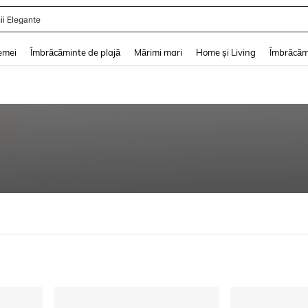
ii Elegante
and down arrow keys to navigate search Căutare recentă and Descoperire Căutar
emei
Îmbrăcăminte de plajă
Mărimi mari
Home și Living
Îmbrăcăm