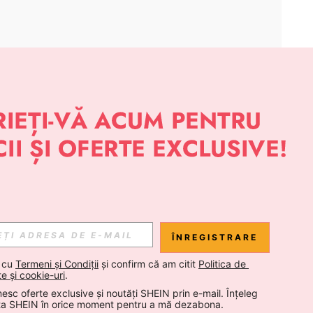
APLICAȚIE
 NOUTĂȚI DESPRE STIL DE LA SHEIN
Abonare
ÎNREGISTRARE
Abonare
 cu 
Termeni și Condiții
 și confirm că am citit 
Politica de 
te și cookie-uri
.
esc oferte exclusive și noutăți SHEIN prin e-mail. Înțeleg 
Abonare
ta SHEIN în orice moment pentru a mă dezabona.