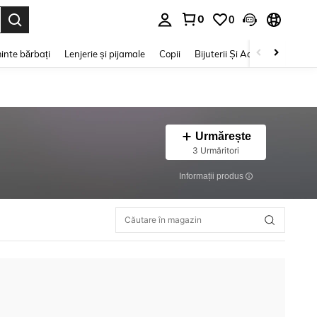
0
0
e. Press Enter to select.
inte bărbați
Lenjerie și pijamale
Copii
Bijuterii Și Accesorii
Frumu
Urmărește
3 Urmăritori
Informații produs