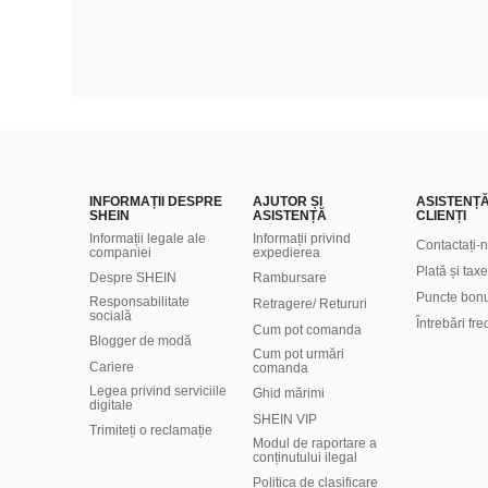
INFORMAȚII DESPRE
AJUTOR ȘI
ASISTENȚ
SHEIN
ASISTENȚĂ
CLIENȚI
Informații legale ale
Informații privind
Contactați-
companiei
expedierea
Plată și taxe
Despre SHEIN
Rambursare
Puncte bon
Responsabilitate
Retragere/ Retururi
socială
Întrebări fr
Cum pot comanda
Blogger de modă
Cum pot urmări
Cariere
comanda
Legea privind serviciile
Ghid mărimi
digitale
SHEIN VIP
Trimiteți o reclamație
Modul de raportare a
conținutului ilegal
Politica de clasificare