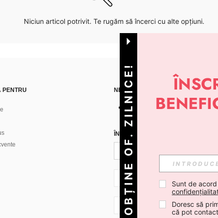
Niciun articol potrivit. Te rugăm să încerci cu alte opțiuni.
OBȚINE OF. ZILNICE!
Ă PENTRU
NE GĂSEȘTI PE
ne
us
ÎNREGISTREAZĂ-TE PENTRU A PRIMI
ecvente
RO + 40
Sunt de acord
confidențialita
Doresc să prim
RO + 40
că pot contac