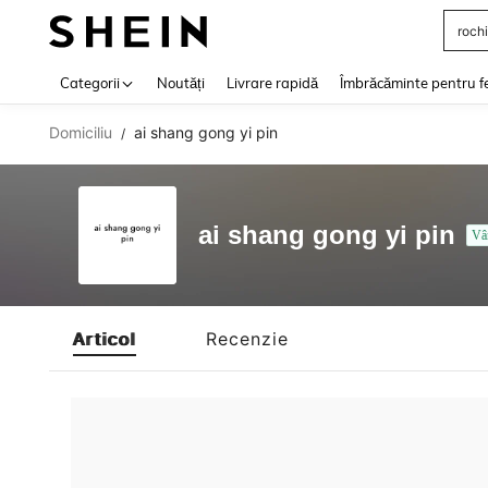
rochi
Use up 
Categorii
Noutăți
Livrare rapidă
Îmbrăcăminte pentru f
Domiciliu
ai shang gong yi pin
/
ai shang gong yi pin
Vâ
Articol
Recenzie