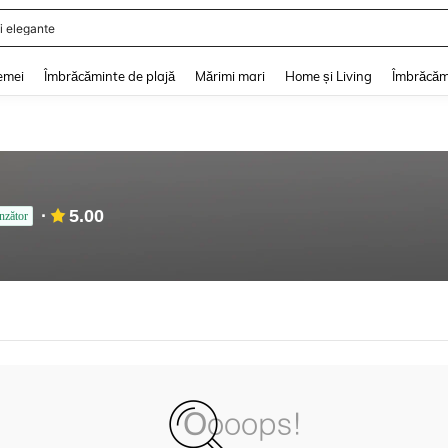
i elegante
and down arrow keys to navigate search Căutare recentă and Descoperire Căutar
emei
Îmbrăcăminte de plajă
Mărimi mari
Home și Living
Îmbrăcăm
5.00
nzător