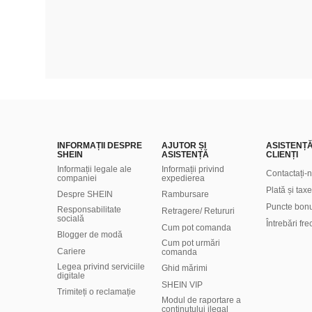
INFORMAȚII DESPRE
AJUTOR ȘI
ASISTENȚ
SHEIN
ASISTENȚĂ
CLIENȚI
Informații legale ale
Informații privind
Contactați-
companiei
expedierea
Plată și taxe
Despre SHEIN
Rambursare
Puncte bon
Responsabilitate
Retragere/ Retururi
socială
Întrebări fr
Cum pot comanda
Blogger de modă
Cum pot urmări
Cariere
comanda
Legea privind serviciile
Ghid mărimi
digitale
SHEIN VIP
Trimiteți o reclamație
Modul de raportare a
conținutului ilegal