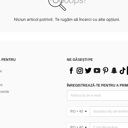
Niciun articol potrivit. Te rugăm să încerci cu alte opțiuni.
Ă PENTRU
NE GĂSEȘTI PE
ne
us
ÎNREGISTREAZĂ-TE PENTRU A PRIMI
ecvente
RO + 40
RO + 40