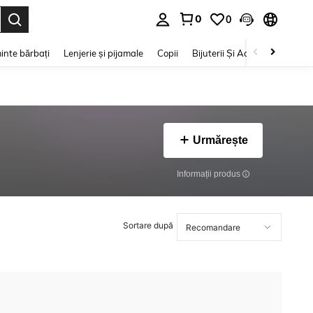
0
0
e. Press Enter to select.
inte bărbați
Lenjerie și pijamale
Copii
Bijuterii Și Accesorii
Frumu
Urmărește
Informații produs
Sortare după