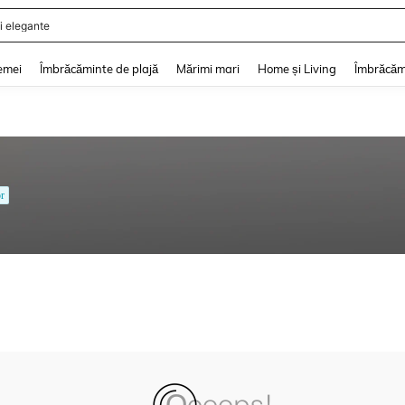
i elegante
and down arrow keys to navigate search Căutare recentă and Descoperire Căutar
emei
Îmbrăcăminte de plajă
Mărimi mari
Home și Living
Îmbrăcăm
r