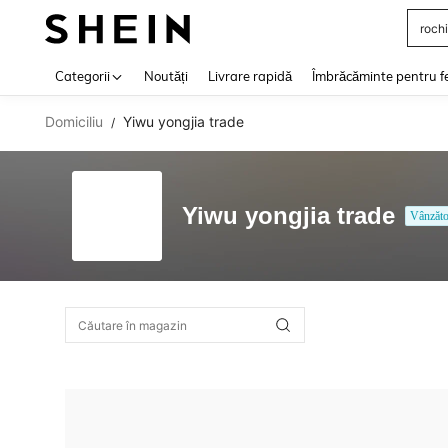
rochi
Use up 
Categorii
Noutăți
Livrare rapidă
Îmbrăcăminte pentru f
Domiciliu
Yiwu yongjia trade
/
Yiwu yongjia trade
Vânzăto