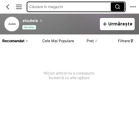
Căutare în magazin
shudele
Urmărește
Vânzător
Recomandat
Cele Mai Populare
Preț
Filtrare
Niciun articol nu a corespuns.
Încearcă cu alte opțiuni.