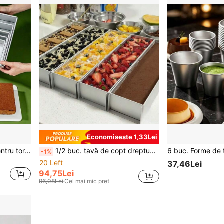
Economisește 1,33Lei
1/2/3 buc Forme pătrate pentru tort din aluminiu, inclusiv tăvi pentru cheesecake cu fund detașabil de 4/5/6/8/10 inch, concepute pentru coacerea în cuptor a torturilor pătrate, potrivite pentru tort de bureac, tiramisu și tort mousse, ustensile de coacere durabile
1/2 buc. tavă de copt dreptunghiulară din aluminiu pentru tiramisu, tavă dreptunghiulară pentru cheesecake, formă de tort antiaderentă, formă pentru tort mousse, formă de copt din aluminiu pentru tiramisu și cheesecake (demontabilă)
-1%
20 Left
37,46Lei
94,75Lei
96,08Lei
Cel mai mic pret