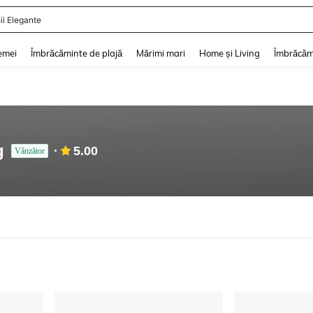
ii Elegante
and down arrow keys to navigate search Căutare recentă and Descoperire Căutar
emei
Îmbrăcăminte de plajă
Mărimi mari
Home și Living
Îmbrăcăm
g
5.00
Vânzător