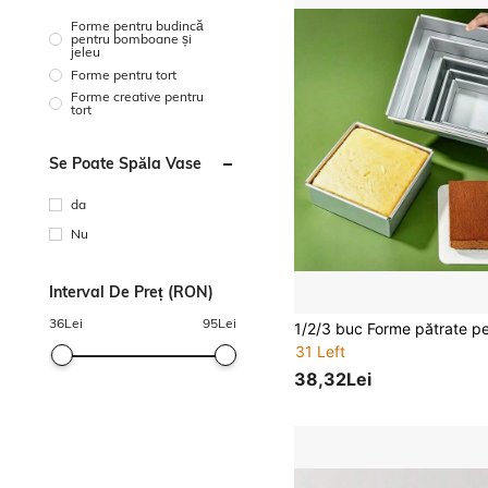
Forme pentru budincă
pentru bomboane și
jeleu
Forme pentru tort
Forme creative pentru
tort
Se Poate Spăla Vase
da
Nu
Interval De Preț (RON)
36
Lei
95
Lei
31 Left
38,32Lei