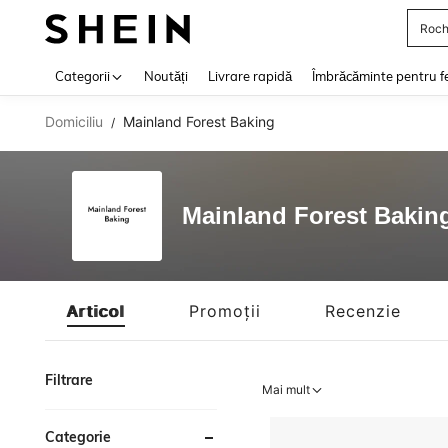
Roch
Use up 
Categorii
Noutăți
Livrare rapidă
Îmbrăcăminte pentru f
Domiciliu
Mainland Forest Baking
/
Mainland Forest Bakin
Articol
Promoții
Recenzie
Filtrare
Mai mult
Categorie