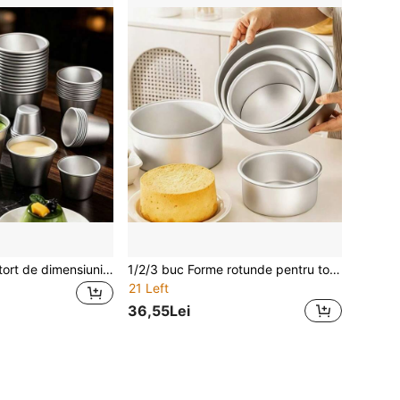
6 buc. Forme de tort de dimensiuni multiple - Cenușoare de puding din aluminiu etanșe, ușor de scos, potrivite pentru tartă cu ou, cupcake, puding, perfecte pentru petreceri de sărbători și coacere zilnică | Forme de tort rotunde | Tavete de coacere durabile
1/2/3 buc Forme rotunde pentru tort 4/5/6/8/10/12 inch, cu fund detașabil, din aluminiu antiaderent, potrivite pentru coacerea torturilor și a torturilor în straturi. Ideale pentru petreceri de zi de naștere, Ziua Reciului, nunți în familie și întâlniri cu prietenii.
21 Left
36,55Lei