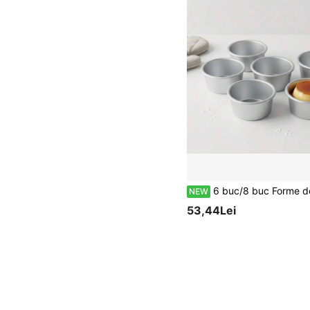
6 buc/8 buc Forme de puding din aluminiu antiaderente, forme rotunde mini pentru tort, forme reutilizabile pentru tartă cu ou, rezistente la căldură, potrivite pentru tarte cu ou, patiserie, puding, cu
NEW
53,44Lei