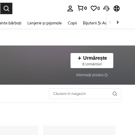
0
0
e. Press Enter to select.
inte bărbați
Lenjerie și pijamale
Copii
Bijuterii Și Accesorii
Frumu
Urmărește
8 Urmăritori
Informații produs