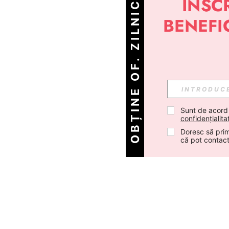
OBȚINE OF. ZILNICE!
Sunt de acord
confidențialita
Doresc să prim
că pot contac