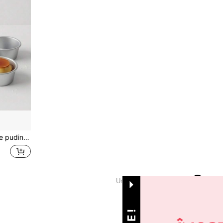
pcake, instrumente esențiale pentru coacerea de sărbători și zilnică
1
Un total de 1 pagini