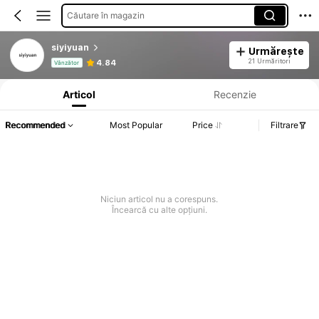
Căutare în magazin
siyiyuan
Urmărește
Informații despre produs: Divulgarea prețului, detalii privind vânzările și stocul.
21 Urmăritori
4.84
Vânzător
Articol
Recenzie
Recommended
Most Popular
Price
Filtrare
Niciun articol nu a corespuns.
Încearcă cu alte opțiuni.