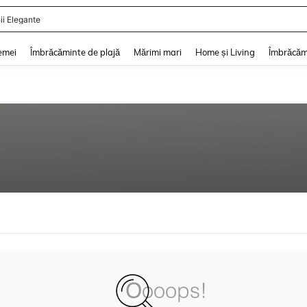
ii Elegante
and down arrow keys to navigate search Căutare recentă and Descoperire Căutar
emei
Îmbrăcăminte de plajă
Mărimi mari
Home și Living
Îmbrăcăm