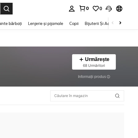
0
0
e. Press Enter to select.
inte bărbați
Lenjerie și pijamale
Copii
Bijuterii Și Accesorii
Frumu
Urmărește
68 Urmăritori
Informații produs