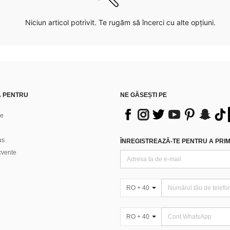
Niciun articol potrivit. Te rugăm să încerci cu alte opțiuni.
Ă PENTRU
NE GĂSEȘTI PE
ne
us
ÎNREGISTREAZĂ-TE PENTRU A PRIMI
ecvente
RO + 40
RO + 40