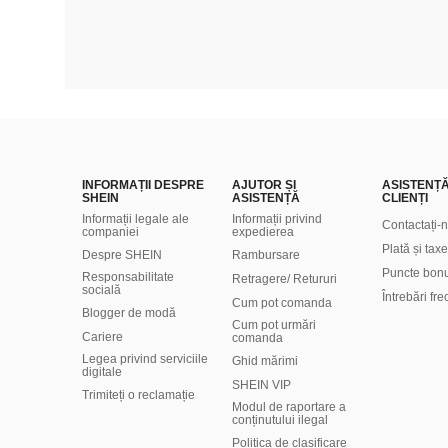
INFORMAȚII DESPRE
AJUTOR ȘI
ASISTENȚ
SHEIN
ASISTENȚĂ
CLIENȚI
Informații legale ale
Informații privind
Contactați-
companiei
expedierea
Plată și taxe
Despre SHEIN
Rambursare
Puncte bon
Responsabilitate
Retragere/ Retururi
socială
Întrebări fr
Cum pot comanda
Blogger de modă
Cum pot urmări
Cariere
comanda
Legea privind serviciile
Ghid mărimi
digitale
SHEIN VIP
Trimiteți o reclamație
Modul de raportare a
conținutului ilegal
Politica de clasificare