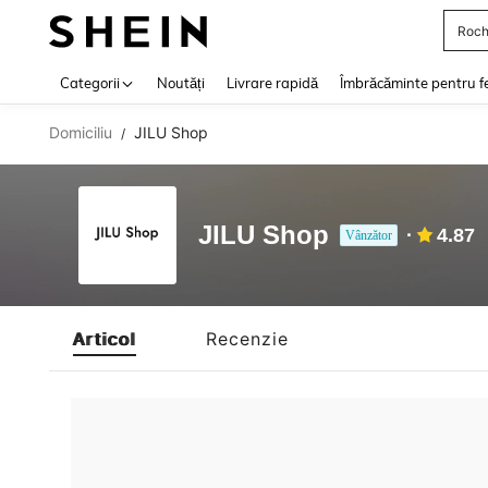
Roch
Use up 
Categorii
Noutăți
Livrare rapidă
Îmbrăcăminte pentru f
Domiciliu
JILU Shop
/
JILU Shop
4.87
Vânzător
Articol
Recenzie