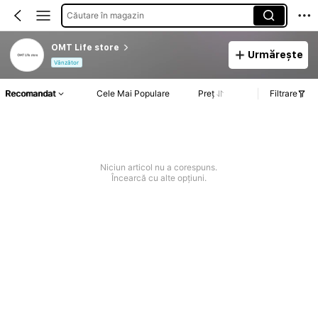
Căutare în magazin
OMT Life store
Urmărește
Vânzător
Recomandat
Cele Mai Populare
Preț
Filtrare
Niciun articol nu a corespuns.
Încearcă cu alte opțiuni.