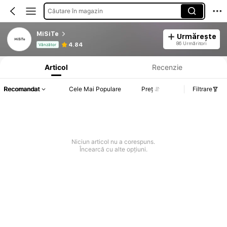
Căutare în magazin
MiSiTe
Urmărește
Informații despre produs: Divulgarea prețului, detalii privind vânzările și stocul.
86 Urmăritori
4.84
Vânzător
Articol
Recenzie
Recomandat
Cele Mai Populare
Preț
Filtrare
Niciun articol nu a corespuns.
Încearcă cu alte opțiuni.