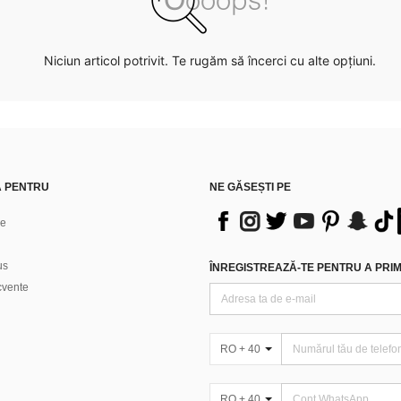
Niciun articol potrivit. Te rugăm să încerci cu alte opțiuni.
Ă PENTRU
NE GĂSEȘTI PE
ne
us
ÎNREGISTREAZĂ-TE PENTRU A PRIMI
ecvente
RO + 40
RO + 40