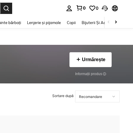
0
0
e. Press Enter to select.
inte bărbați
Lenjerie și pijamale
Copii
Bijuterii Și Accesorii
Frumu
Urmărește
Informații produs
Sortare după