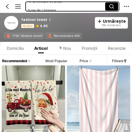
huse de canapea
prosoape de păr
fashion towel
Urmărește
seturi de prosoape
15K Urmăritori
4.85
Vânzător
Informații despre produs: Divulgarea prețului, detalii privind vânzările și stocul.
170K Vândute recent
Recomandare 65K
Domiciliu
Articol
Nou
Promoții
Recenzie
Recommended
Most Popular
Price
Filtrare