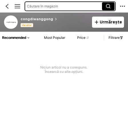
Căutare în magazin
congdiwanggong
Urmărește
Vânzător
Recommended
Most Popular
Price
Filtrare
Niciun articol nu a corespuns.
Încearcă cu alte opțiuni.