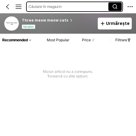
Căutare în magazin
Three meow meow cats
Urmărește
Vânzător
Recommended
Most Popular
Price
Filtrare
Niciun articol nu a corespuns.
Încearcă cu alte opțiuni.