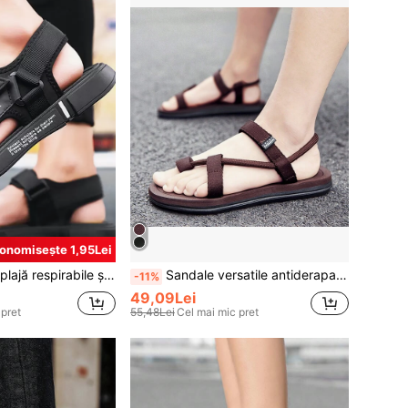
onomisește 1,95Lei
iderapante pentru bărbați, de primăvară până în vară
Sandale versatile antiderapante pentru bărbați, pantofi de plajă la modă pentru vară
-11%
49,09Lei
 pret
55,48Lei
Cel mai mic pret