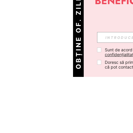
OBȚINE OF. ZILNICE!
Sunt de acord
confidențialita
Doresc să prim
că pot contac