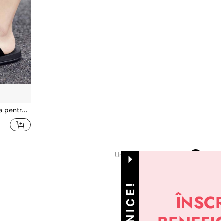
dă nouă de vară, stil de cuplu
1
Un total de 1 pagini