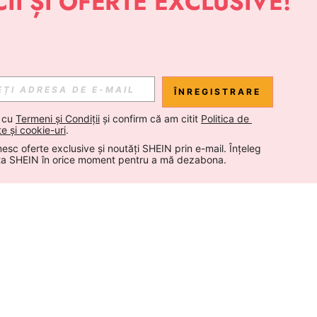
ÎNREGISTRARE
 cu 
Termeni și Condiții
 și confirm că am citit 
Politica de 
te și cookie-uri
.
esc oferte exclusive și noutăți SHEIN prin e-mail. Înțeleg 
ta SHEIN în orice moment pentru a mă dezabona.