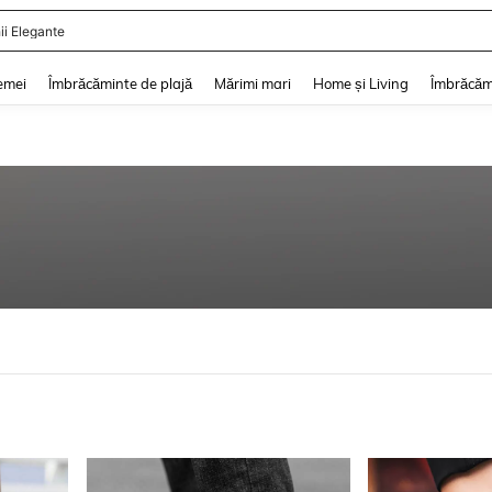
ii De Vară
and down arrow keys to navigate search Căutare recentă and Descoperire Căutar
emei
Îmbrăcăminte de plajă
Mărimi mari
Home și Living
Îmbrăcăm