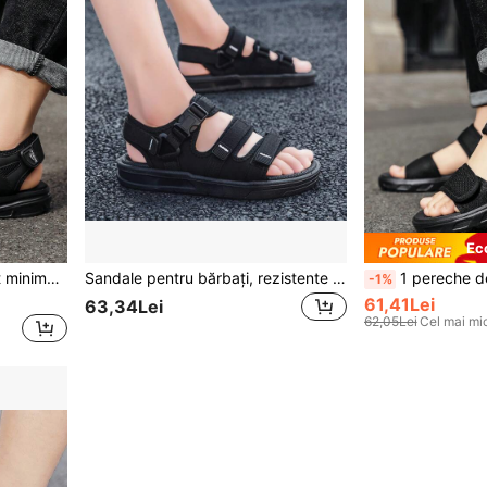
Ec
1 pereche de sandale sport minimaliste antiderapante pentru bărbați, vară, pantofi de plajă, sport, sport, rezistenți la uzură, casual, cu fund moale, pentru tineri
Sandale pentru bărbați, rezistente la uzură, ușoare, anti-alunecare, versatile, respirabile, simple, cu talpă moale, pentru ținute de afaceri și în aer liber vara
1 pereche de sandale casual pentru bărbați, pant
-1%
61,41Lei
63,34Lei
62,05Lei
Cel mai mic