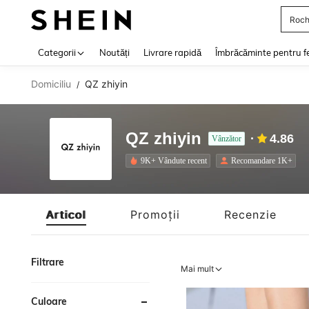
Roch
Use up 
Categorii
Noutăți
Livrare rapidă
Îmbrăcăminte pentru f
Domiciliu
QZ zhiyin
/
QZ zhiyin
4.86
Vânzător
9K+ Vândute recent
Recomandare 1K+
Articol
Promoții
Recenzie
Filtrare
Mai mult
Culoare