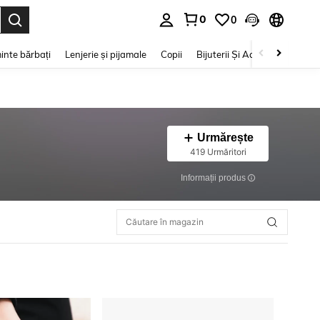
0
0
e. Press Enter to select.
inte bărbați
Lenjerie și pijamale
Copii
Bijuterii Și Accesorii
Frumu
Urmărește
419 Urmăritori
Informații produs