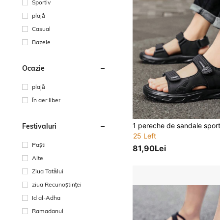
Sportiv
plajă
Casual
Bazele
Ocazie
plajă
În aer liber
Festivaluri
25 Left
Paști
81,90Lei
Alte
Ziua Tatălui
ziua Recunoștinței
Id al-Adha
Ramadanul