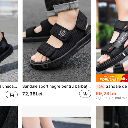
Ec
1 pereche de sandale anti-alunecare și durabile pentru bărbați, pantofi de șofat la modă respirabili, pantofi de plajă de vară
Sandale sport negre pentru bărbați, de primăvară până vară, cu bareta la gleznă
Sandale de plajă respirabile și ant
-2%
69,23Lei
72,38Lei
71,18Lei
Cel mai mic