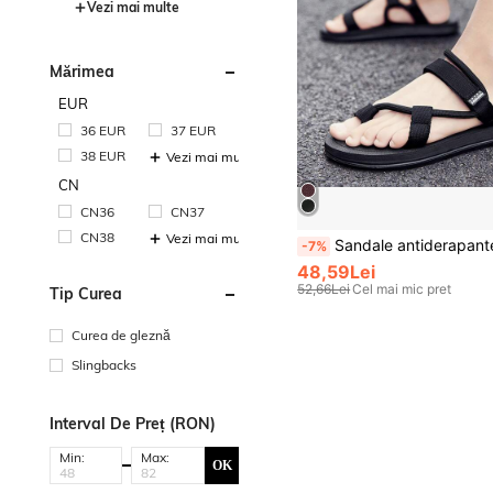
Vezi mai multe
Mărimea
EUR
36 EUR
37 EUR
38 EUR
Vezi mai multe
CN
CN36
CN37
CN38
Vezi mai multe
Sandale antiderapante pentru bărbați, cu scop dublu, potrivite pentru plajă și în aer liber, mo
-7%
48,59Lei
52,66Lei
Cel mai mic pret
Tip Curea
Curea de gleznă
Slingbacks
Interval De Preț (RON)
Min:
Max:
OK