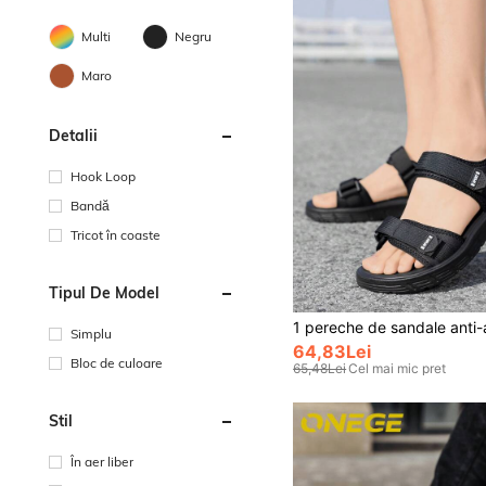
Multi
Negru
Maro
Detalii
Hook Loop
Bandă
Tricot în coaste
Tipul De Model
Simplu
64,83Lei
Bloc de culoare
65,48Lei
Cel mai mic pret
Stil
În aer liber