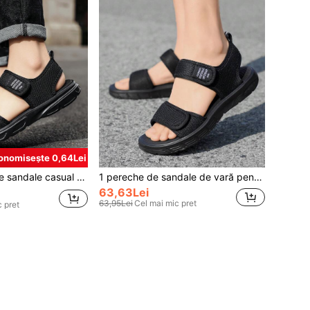
onomisește 0,64Lei
ofi de plajă la modă, papuci confortabili, antiderapanți și durabili
1 pereche de sandale de vară pentru bărbați, pantofi de modă respirabili în stil nou, pantofi de plajă casual anti-alunecare pentru bărbați
63,63Lei
63,95Lei
Cel mai mic pret
 pret