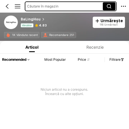
Căutare în magazin
BaLingHou
Urmărește
116 Urmăritori
4.83
Vânzător
Informații despre produs: Divulgarea prețului, detalii privind vânzările și stocul.
1K Vândute recent
Recomandare 251
Articol
Recenzie
Recommended
Most Popular
Price
Filtrare
Niciun articol nu a corespuns.
Încearcă cu alte opțiuni.