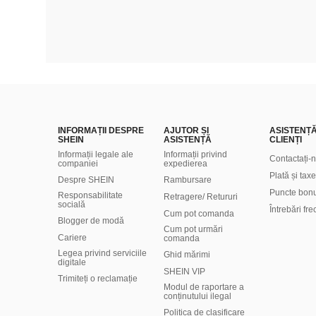
INFORMAȚII DESPRE
AJUTOR ȘI
ASISTENȚ
SHEIN
ASISTENȚĂ
CLIENȚI
Informații legale ale
Informații privind
Contactați-
companiei
expedierea
Plată și taxe
Despre SHEIN
Rambursare
Puncte bon
Responsabilitate
Retragere/ Retururi
socială
Întrebări fr
Cum pot comanda
Blogger de modă
Cum pot urmări
Cariere
comanda
Legea privind serviciile
Ghid mărimi
digitale
SHEIN VIP
Trimiteți o reclamație
Modul de raportare a
conținutului ilegal
Politica de clasificare