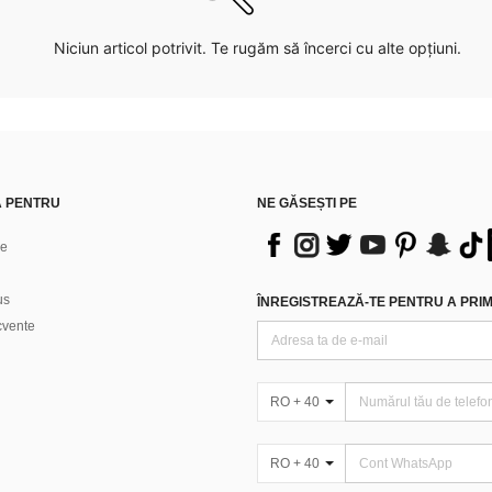
Niciun articol potrivit. Te rugăm să încerci cu alte opțiuni.
Ă PENTRU
NE GĂSEȘTI PE
ne
us
ÎNREGISTREAZĂ-TE PENTRU A PRIMI
ecvente
RO + 40
RO + 40