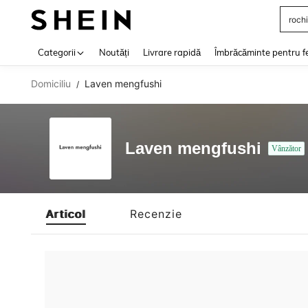
rochi
Use up 
Categorii
Noutăți
Livrare rapidă
Îmbrăcăminte pentru f
Domiciliu
Laven mengfushi
/
Laven mengfushi
Vânzător
Articol
Recenzie