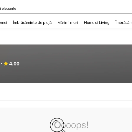
i elegante
and down arrow keys to navigate search Căutare recentă and Descoperire Căutar
emei
Îmbrăcăminte de plajă
Mărimi mari
Home și Living
Îmbrăcăm
4.00