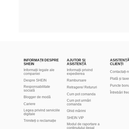
INFORMAȚII DESPRE
AJUTOR ȘI
ASISTENȚ
SHEIN
ASISTENȚĂ
CLIENȚI
Informații legale ale
Informații privind
Contactați-
companiei
expedierea
Plată și taxe
Despre SHEIN
Rambursare
Puncte bon
Responsabilitate
Retragere/ Retururi
socială
Întrebări fr
Cum pot comanda
Blogger de modă
Cum pot urmări
Cariere
comanda
Legea privind serviciile
Ghid mărimi
digitale
SHEIN VIP
Trimiteți o reclamație
Modul de raportare a
conținutului ilegal