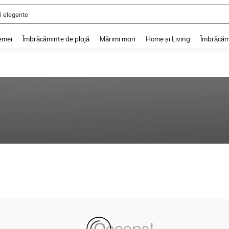
i elegante
and down arrow keys to navigate search Căutare recentă and Descoperire Căutar
emei
Îmbrăcăminte de plajă
Mărimi mari
Home și Living
Îmbrăcăm