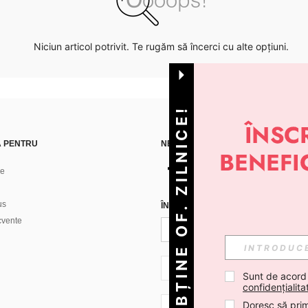
Niciun articol potrivit. Te rugăm să încerci cu alte opțiuni.
OBȚINE OF. ZILNICE!
Ă PENTRU
NE GĂSEȘTI PE
ne
us
ÎNREGISTREAZĂ-TE PENTRU A PRIMI
ecvente
RO + 40
Sunt de acord
confidențialita
Doresc să prim
RO + 40