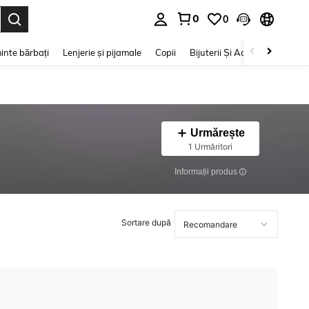
0
0
e. Press Enter to select.
inte bărbați
Lenjerie și pijamale
Copii
Bijuterii Și Accesorii
Frumu
Urmărește
1 Urmăritori
Informații produs
Sortare după