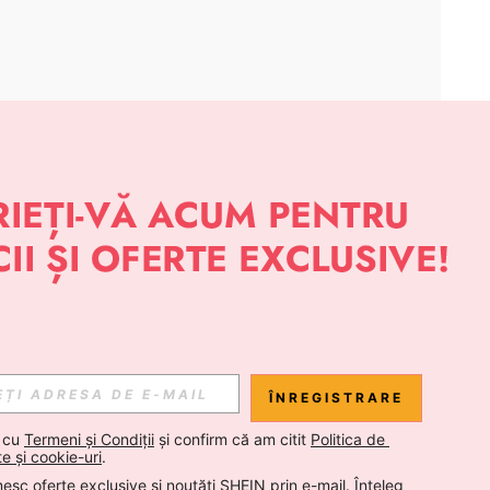
APLICAȚIE
 NOUTĂȚI DESPRE STIL DE LA SHEIN
Abonare
ÎNREGISTRARE
Abonare
 cu 
Termeni și Condiții
 și confirm că am citit 
Politica de 
te și cookie-uri
.
esc oferte exclusive și noutăți SHEIN prin e-mail. Înțeleg 
Abonare