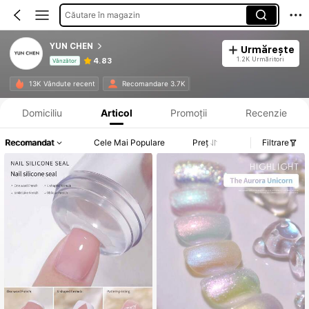
Căutare în magazin
YUN CHEN
Urmărește
1.2K Urmăritori
4.83
Vânzător
Informații despre produs: Divulgarea prețului, detalii privind vânzările și stocul.
13K Vândute recent
Recomandare 3.7K
Domiciliu
Articol
Promoții
Recenzie
Recomandat
Cele Mai Populare
Preț
Filtrare