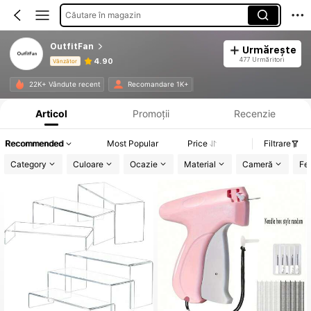
Căutare în magazin
OutfitFan
Urmărește
477 Urmăritori
4.90
Vânzător
Informații despre produs: Divulgarea prețului, detalii privind vânzările și stocul.
22K+ Vândute recent
Recomandare 1K+
Articol
Promoții
Recenzie
Recommended
Most Popular
Price
Filtrare
Category
Culoare
Ocazie
Material
Cameră
Fes