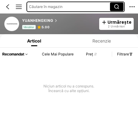
Căutare în magazin
YUANHENGXING
Urmărește
Informații despre produs: Divulgarea prețului, detalii privind vânzările și stocul.
2 Urmăritori
5.00
Vânzător
Articol
Recenzie
Recomandat
Cele Mai Populare
Preț
Filtrare
Niciun articol nu a corespuns.
Încearcă cu alte opțiuni.