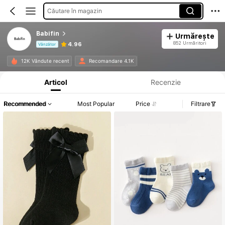
Căutare în magazin
Babifin
Urmărește
852 Urmăritori
4.96
Vânzător
Informații despre produs: Divulgarea prețului, detalii privind vânzările și stocul.
12K Vândute recent
Recomandare 4.1K
Articol
Recenzie
Recommended
Most Popular
Price
Filtrare