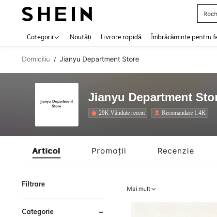
Roch
Use up 
Categorii
Noutăți
Livrare rapidă
Îmbrăcăminte pentru f
Domiciliu
Jianyu Department Store
/
Jianyu Department Sto
29K Vândute recent
Recomandare 1.4K
Articol
Promoții
Recenzie
Filtrare
Mai mult
Categorie