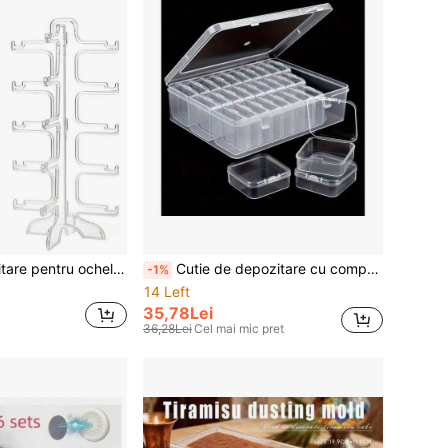
Suport de depozitare pentru ochelari de vedere din plastic transparent de înaltă calitate, suport de afișare pentru ochelari, poate conține mai multe perechi
Cutie de depozitare cu compartiment reglabil pentru pictură cu diamante - Cutie de depozitare multistrat de înaltă calitate, potrivită pentru pietre, mozaic, decorațiuni pentru unghii și obiecte de artizanat - Cutie portabilă pentru mărgele pentru broderie cu diamante, confecționare de bijuterii și proiecte DIY
-1%
14 Left
35,78Lei
36,28Lei
Cel mai mic pret