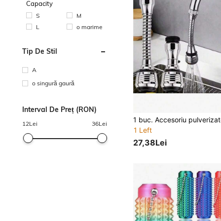
Capacity
S
M
L
o marime
Tip De Stil
A
o singură gaură
Interval De Preț (RON)
12
Lei
36
Lei
1 Left
27,38Lei