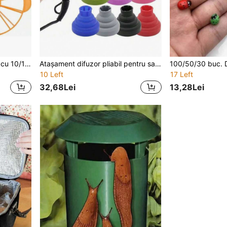
1 buc. tăietor de tort/pâine cu 10/12 felii, din plastic, pentru tăiere uniformă, instrument de coacere pentru bucătărie, potrivit pentru restaurant, sărbători și petreceri
Atașament difuzor pliabil pentru salon de coafură, difuzor portabil din silicon, potrivit pentru păr creț, potrivit pentru călătorii, salon și uz casnic
10 Left
17 Left
32,68Lei
13,28Lei