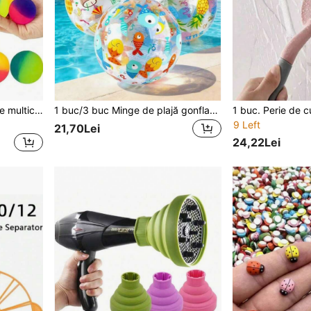
5/10/20 buc. mingi săritoare multicolore curcubeu - cadouri perfecte pentru petreceri și aniversări! mărime mică (model aleatoriu), accesorii pentru petreceri, cadouri pentru petreceri de aniversare, mingi săritoare, jucării cu mingi săritoare, decor de petrecere cusut, mini mingi, accesorii pentru petreceri
1 buc/3 buc Minge de plajă gonflabilă de 20 inch, potrivită pentru petreceri la plajă, înot, decorațiuni exterioare și alte ocazii
9 Left
21,70Lei
24,22Lei