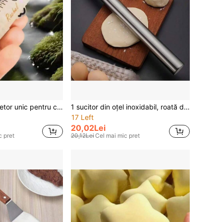
Deschizător și tăietor unic pentru capace de flacon tip seringă | Unelte pentru ruperea capacelor de flacon cu cârlig pentru breloc, utilizare cu o singură mână, potrivit pentru asistente, medici, utilizare în spital - Deschizător portabil pentru flacoane de medicamente din PVC, disponibil în roz, albastru, verde, negru - Alea ideală
1 sucitor din oțel inoxidabil, roată de copt reutilizabilă din oțel inoxidabil, potrivită pentru coacere, pizza, plăcintă, produse de patiserie, tăiței, găluște, aluat, fursecuri, dulciuri, design ușor gol, antiaderent, potrivit pentru casă, bucătărie, petrecere de ziua de naștere, sărbători, 3 dimensiuni - 7,87/9,84/11,8 inci, ustensilă de bucătărie durabilă
17 Left
20,02Lei
c pret
20,12Lei
Cel mai mic pret