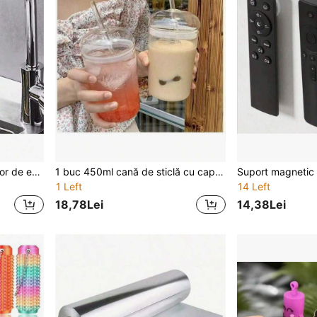
1 buc. Accesoriu pulverizator de economisire a apei pentru robinet de bucătărie din oțel inoxidabil, cu rotație de 360 de grade și protecție împotriva stropirii, potrivit pentru robinetele de bucătărie și baie
1 buc 450ml cană de sticlă cu capac și pai transparent ceai cafea cană suc pahare poate lapte Mocha cupe mic dejun cană vase
1 Left
14 Left
18,78Lei
14,38Lei