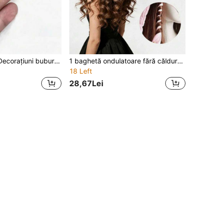
100/50/30 buc. Decorațiuni buburuze din lemn, culori mixte - autoadezive, modele miniaturale de insecte buburuze realiste, decorațiuni cu plante, plante în ghiveci distractive cu buburuze, potrivite pentru producția DIY artizanală, micro buburuze autoadezive, decorațiuni buburuze, potrivite pentru realizarea de albume, crearea de micropeisaje, decorațiuni pentru petreceri, decorațiuni pentru grădina casei, decorațiuni plate din lemn cu buburuze, decorațiuni pentru casă, rechizite pentru casă, esențiale pentru familii, cadouri pentru femei, bărbați, mame, tați, bunici, bunici.
1 baghetă ondulatoare fără căldură cu 8 dinți, bandă pentru păr ondulat moale, produs și accesoriu esențial pentru salon, salon de înfrumusețare și călătorii; produs și accesoriu esențial pentru întoarcerea la școală, călătorii și vacanțe; accesoriu de păr pentru femei, ondulator de păr, fier de ondulat, ondulator de păr, păr, accesoriu pentru stilistul părului, cadou de Crăciun/Anul Nou/Ziua Îndrăgostiților.
18 Left
28,67Lei