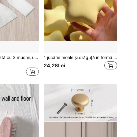
1 buc. Spatulă plată cu 3 muchii, ustensilă de gătit de bucătărie, mâner din lemn din oțel inoxidabil, spatulă pentru clătite Teppanyaki, tort
1 jucărie moale și drăguță în formă de stea, jucărie de eliberare a presiunii de înaltă calitate, revenire lentă, textură moale satisfăcătoare, jucărie de ameliorare a stresului pentru adulți
24,28Lei