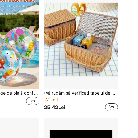
1 buc./3 buc. minge de plajă gonflabilă de 20 inch, potrivită pentru petreceri la plajă, înot, decoruri exterioare și alte ocazii
(Vă rugăm să verificați tabelul de mărimi înainte de a comanda, acesta conține informații importante) Coș izolator portabil multifuncțional pentru picnic - geantă de depozitare alimente pentru exterior cu model din ratan sintetic, închidere cu fermoar și mâner convenabil, perfect pentru aventuri în aer liber, picnicuri și călătorii, esențial pentru masă în aer liber, nu intră în contact cu alimentele
27 Left
25,42Lei