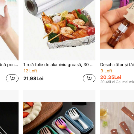
Jucărie de masaj pentru mână pentru adulți, pentru eliberarea stresului, ajută la relaxarea mușchilor și reducerea stresului, breloc tip pandantiv portabil, imprimat 3D, respirabil, instrument tactil cu proeminențe texturate și orificii de ventilație, potrivit pentru birou, călătorii, exterior, întoarcerea la școală
1 rolă folie de aluminiu groasă, 30 cm lățime, hârtie de împachetat, hârtie de prăjit, rolă de folie de aluminiu multifuncțională, reutilizabilă, rezistentă la căldură, hârtie de copt, hârtie folie de aluminiu groasă, folie de aluminiu pentru copt pește, cadou de Halloween, esențial pentru sezonul grătarului, folie alimentară, esențial pentru călătorii
12 Left
3 Left
20,35Lei
21,98Lei
20,49Lei
Cel mai mi