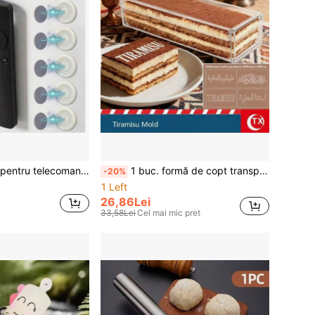
Suport magnetic pentru telecomandă, organizator autoadeziv de montat pe perete cu cârlig magnetic puternic, raft de depozitare pentru telecomenzi TV, aer condiționat și controllere media, fără găuri, soluție de depozitare pe perete economisitoare de spațiu pentru casă, birou și școală
1 buc. formă de copt transparentă din acril pentru tiramisu și cheesecake, design dreptunghiular deschis, formă pătrată pentru cheesecake și mousse, include accesorii pentru decorarea tortului "Tiramisu" și "La mulți ani", divizor detașabil, potrivită pentru torturi, pâini și alte produse de copt și deserturi, reutilizabilă, esențială pentru adunările de sărbători și bucătăriile de acasă, cadou excelent pentru începători și pasionați de coacere
-20%
1 Left
26,86Lei
33,58Lei
Cel mai mic pret