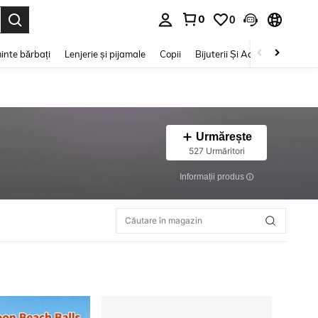
0
0
e. Press Enter to select.
inte bărbați
Lenjerie și pijamale
Copii
Bijuterii Și Accesorii
Frumu
Urmărește
527 Urmăritori
Informații produs