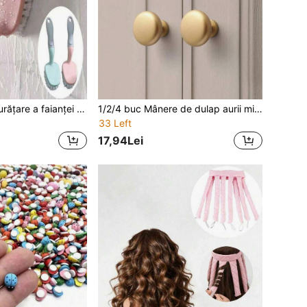
1 buc. Perie de curățare a faianței și a pereților din baie, rezistentă, mâner ergonomic, peri denși, pentru pete persistente și curățarea rosturilor, instrument de curățare neelectric pentru uz casnic, potrivit pentru faianță și cadă, produs de curățare pentru baie, design practic de curățare, echipament de spălare neelectric, produs de curățare pentru bucătărie
1/2/4 buc Mânere de dulap aurii minimaliste moderne vintage, mânere pentru uși de sertar din aliaj de aluminiu, mânere pentru sertar de dulap, mânere pentru uși de dulap, cu o singură gaură, mânere pentru uși de mobilier pentru dulap, feronerie pentru mobilier pentru dulap. Mânere pentru vanitate, mânere pentru uși, decor retro, decor roz pentru cameră, mânere aurii
33 Left
17,94Lei