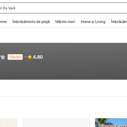
ii De Vară
and down arrow keys to navigate search Căutare recentă and Descoperire Căutar
emei
Îmbrăcăminte de plajă
Mărimi mari
Home și Living
Îmbrăcăm
re
4.80
Vânzător