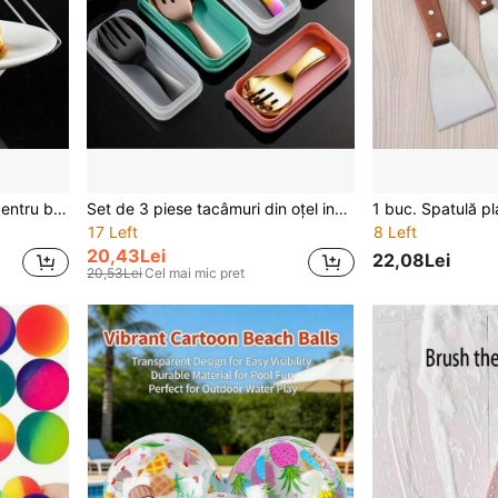
1/2 buc Clipă anti-opărire pentru bucătărie, Suport pentru bol, Suport izolat pentru tăvită, Clemă pentru abur de bucătărie de uz casnic, Suport pentru oală de lut, Capac izolat, Clestă din oțel inoxidabil anti-alunecare rezistentă la căldură, Suport pentru oală pătrată, Clemă de prindere de bucătărie multifuncțională pentru boluri și vase
Set de 3 piese tacâmuri din oțel inoxidabil cu cutie de depozitare - set portabil de furculiță și lingură, potrivit pentru petreceri, călătorii și picnic - ustensile multifuncționale cu vârf rotund pentru înghețată, tort, fructe, cadou de Crăciun, rechizite școlare
17 Left
8 Left
20,43Lei
22,08Lei
20,53Lei
Cel mai mic pret