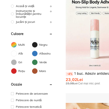
Acasă și viață
Instrumente și
îmbunătățiri pentru
locuințe
Jucării și jocuri
Culoare
Multi
Negru
Alb
Albastru
Gri
Verde
Roșu
Maro
1 buc. Adeziv antiderapant pentru corp, anti-intermitent, impermeabil, rezistent la transpirație, agent de legare natural antiderapant pentru hain
-4%
23,02Lei
23,98Lei
Cel mai mic pret
Ocazie
Petrecere de aniversare
Petrecere de nuntă
Petrecere tematică