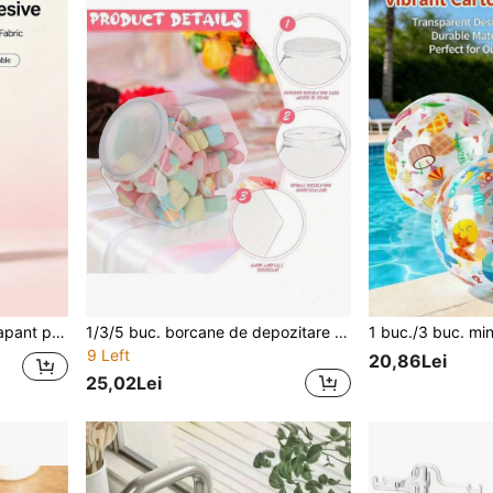
e și fuste, cadou esențial, indispensabil de vară
1/3/5 buc. borcane de depozitare din plastic reutilizabil, hexagonale, cu capace etanșe - 850ml/29oz, recipiente alimentare pentru bomboane, organizare bucătărie, baie și petreceri - decor versatil de sărbători (nuntă, aniversare, Paște, Acțiune de Mulțumire), borcane mari decorative din plastic pentru bomboane, cu capace transparente vizibile, recipiente transparente, capace ușor de deschis
9 Left
20,86Lei
25,02Lei