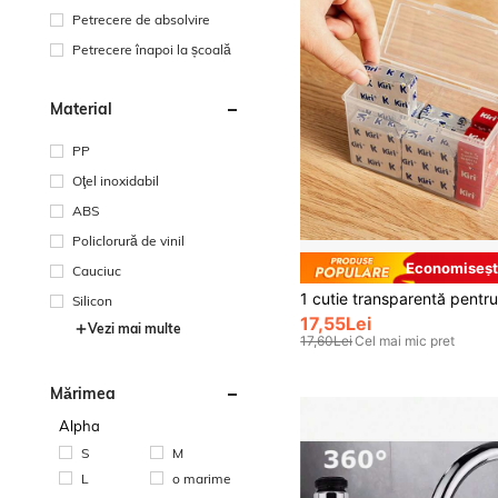
Petrecere de absolvire
Petrecere înapoi la școală
Material
PP
Oţel inoxidabil
ABS
Policlorură de vinil
Economiseșt
Cauciuc
Silicon
17,55Lei
Vezi mai multe
17,60Lei
Cel mai mic pret
Mărimea
Alpha
S
M
L
o marime