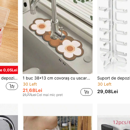
e 0,05Lei
1 cutie transparentă pentru depozitarea alimentelor, brânză, ceapă, ghimbir, usturoi și fructe, cutie de conservare pentru frigider, capac cu deschidere, compartiment pentru unt
1 buc 38*13 cm covoraș cu uscare rapidă pentru robinet, covoraș pentru blat de bucătărie și baie, covoraș moale anti-alunecare, impermeabil și rezistent la mucegai, covoraș cu uscare rapidă ușor de curățat, potrivit pentru bucătărie, baie și chiuvete de baie
30 Left
30 Left
21,68Lei
29,08Lei
21,77Lei
Cel mai mic pret