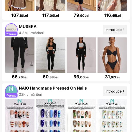
107
117
79
116
,10Lei
,09Lei
,90Lei
,45Lei
MUSERA
Introduce
4.3M urmăritori
66
60
56
31
,26Lei
,38Lei
,06Lei
,67Lei
NAIO Handmade Pressed On Nails
Introduce
32K urmăritori