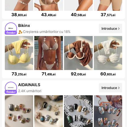
38
43
40
37
,80Lei
,49Lei
,58Lei
,57Lei
Bikinx
Introduce
Creșterea urmăritorilor cu 18%
73
71
92
60
,25Lei
,49Lei
,06Lei
,60Lei
AIDAINAILS
Introduce
2.4K urmăritori