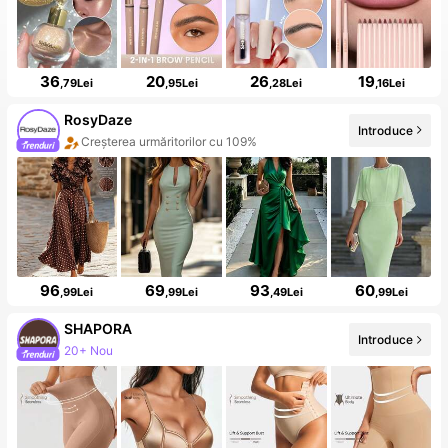
36
20
26
19
,79Lei
,95Lei
,28Lei
,16Lei
RosyDaze
Introduce
Creșterea urmăritorilor cu 109%
96
69
93
60
,99Lei
,99Lei
,49Lei
,99Lei
SHAPORA
Introduce
20+ Nou