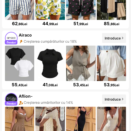
62
44
51
85
,86Lei
,99Lei
,99Lei
,86Lei
Airaco
Introduce
Creșterea cumpărăturilor cu 18%
55
41
53
53
,43Lei
,08Lei
,45Lei
,95Lei
Aflion-
Introduce
Creșterea urmăritorilor cu 14%