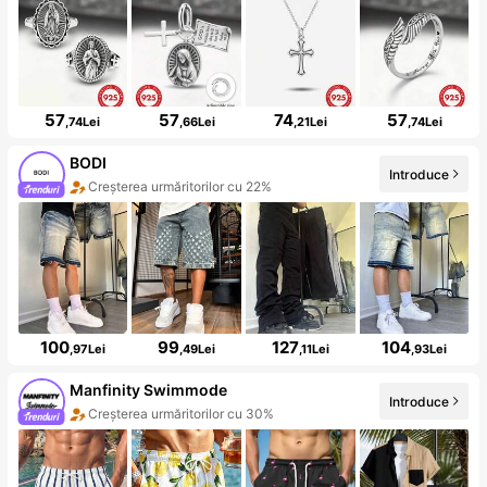
57
57
74
57
,74Lei
,66Lei
,21Lei
,74Lei
BODI
Introduce
Creșterea urmăritorilor cu 22%
100
99
127
104
,97Lei
,49Lei
,11Lei
,93Lei
Manfinity Swimmode
Introduce
Creșterea urmăritorilor cu 30%