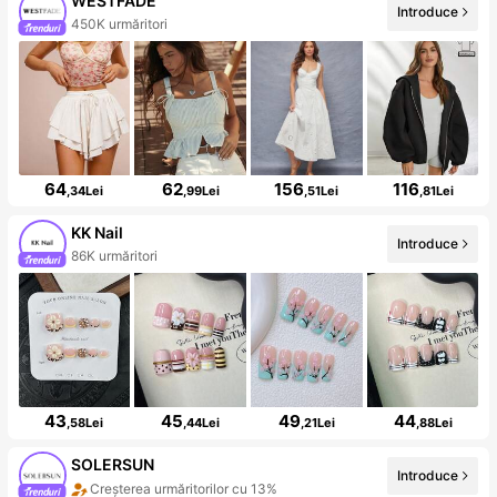
WESTFADE
Introduce
450K urmăritori
64
62
156
116
,34Lei
,99Lei
,51Lei
,81Lei
KK Nail
Introduce
86K urmăritori
43
45
49
44
,58Lei
,44Lei
,21Lei
,88Lei
SOLERSUN
Introduce
Creșterea urmăritorilor cu 13%