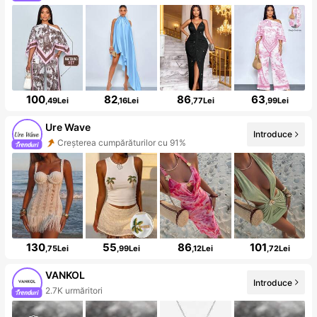
100
82
86
63
,49Lei
,16Lei
,77Lei
,99Lei
Ure Wave
Introduce
Creșterea cumpărăturilor cu 91%
130
55
86
101
,75Lei
,99Lei
,12Lei
,72Lei
VANKOL
Introduce
2.7K urmăritori