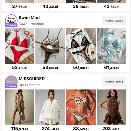
37
40
38
43
,66Lei
,33Lei
,06Lei
,88Lei
Swim Mod
Introduce
544K urmăritori
52
53
50
61
,46Lei
,95Lei
,49Lei
,37Lei
MISSGUIDED
Introduce
3M urmăritori
115
274
88
203
,97Lei
,51Lei
,52Lei
,39Lei