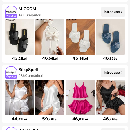
MICCOM
Introduce
14K urmăritori
43
46
45
46
,21Lei
,06Lei
,36Lei
,83Lei
SilkySpell
Introduce
286K urmăritori
44
59
46
46
,49Lei
,49Lei
,03Lei
,49Lei