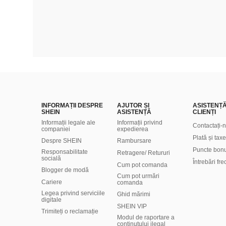
INFORMAȚII DESPRE
AJUTOR ȘI
ASISTENȚ
SHEIN
ASISTENȚĂ
CLIENȚI
Informații legale ale
Informații privind
Contactați-
companiei
expedierea
Plată și taxe
Despre SHEIN
Rambursare
Puncte bon
Responsabilitate
Retragere/ Retururi
socială
Întrebări fr
Cum pot comanda
Blogger de modă
Cum pot urmări
Cariere
comanda
Legea privind serviciile
Ghid mărimi
digitale
SHEIN VIP
Trimiteți o reclamație
Modul de raportare a
conținutului ilegal