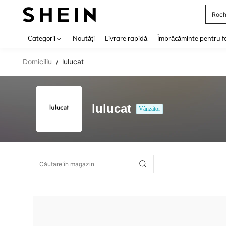
Roch
Use up 
Categorii
Noutăți
Livrare rapidă
Îmbrăcăminte pentru f
Domiciliu
lulucat
/
lulucat
Vânzător