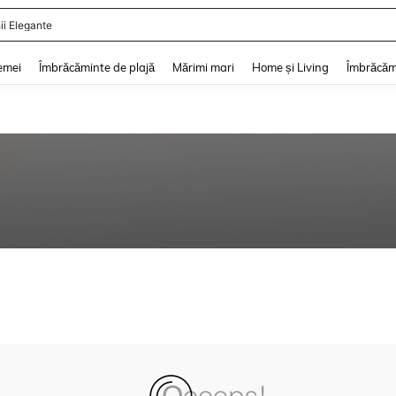
ii Elegante
and down arrow keys to navigate search Căutare recentă and Descoperire Căutar
emei
Îmbrăcăminte de plajă
Mărimi mari
Home și Living
Îmbrăcăm