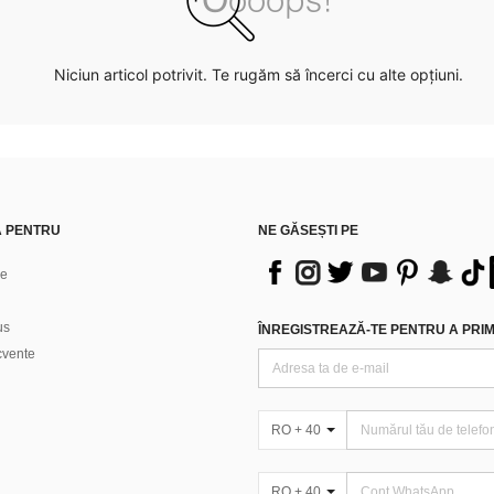
Niciun articol potrivit. Te rugăm să încerci cu alte opțiuni.
Ă PENTRU
NE GĂSEȘTI PE
ne
us
ÎNREGISTREAZĂ-TE PENTRU A PRIMI
ecvente
RO + 40
RO + 40