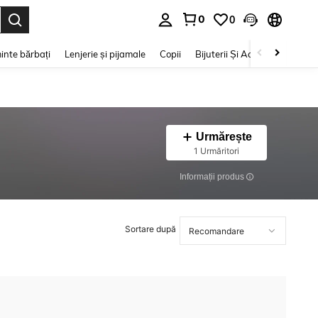
0
0
e. Press Enter to select.
inte bărbați
Lenjerie și pijamale
Copii
Bijuterii Și Accesorii
Frumu
Urmărește
1 Urmăritori
Informații produs
Sortare după