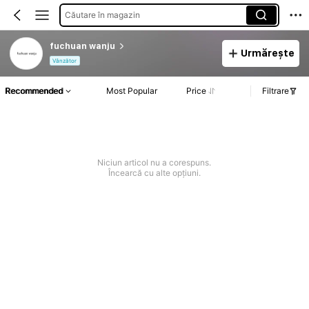
Căutare în magazin
fuchuan wanju
Urmărește
Vânzător
Recommended
Most Popular
Price
Filtrare
Niciun articol nu a corespuns.
Încearcă cu alte opțiuni.