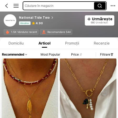
Căutare în magazin
National Tide Two
Urmărește
680 Urmăritori
4.90
Vânzător
Informații despre produs: Divulgarea prețului, detalii privind vânzările și stocul.
1.5K Vândute recent
Recomandare 544
Domiciliu
Articol
Promoții
Recenzie
Recommended
Most Popular
Price
Filtrare