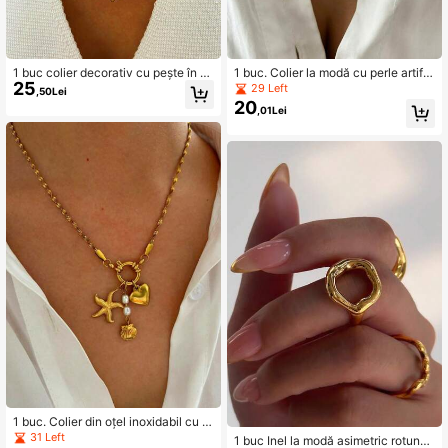
1 buc colier decorativ cu pește în sti
1 buc. Colier la modă cu perle artific
25
l boem din oțel inoxidabil, modă fran
iale și struguri pentru femei
29 Left
,50Lei
ceză delicată din oțel inoxidabil de î
20
,01Lei
naltă calitate, pandantiv vintage cu
pește mic pentru femei
1 buc. Colier din oțel inoxidabil cu p
erle artificiale pentru stea de mare ș
31 Left
1 buc Inel la modă asimetric rotund