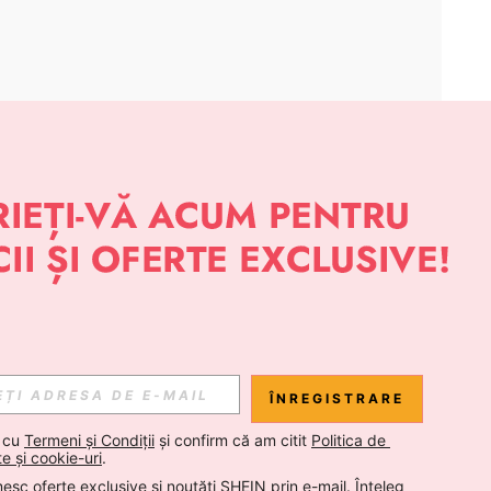
APLICAȚIE
 NOUTĂȚI DESPRE STIL DE LA SHEIN
Abonare
ÎNREGISTRARE
Abonare
 cu 
Termeni și Condiții
 și confirm că am citit 
Politica de 
te și cookie-uri
.
esc oferte exclusive și noutăți SHEIN prin e-mail. Înțeleg 
Abonare