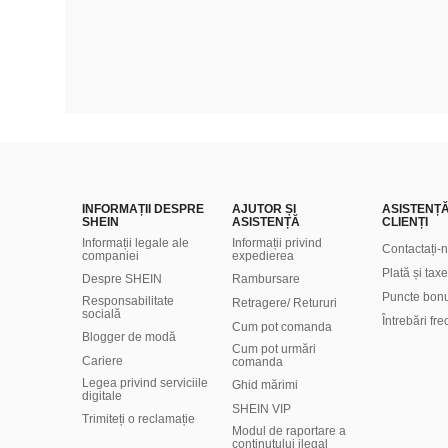
INFORMAȚII DESPRE
AJUTOR ȘI
ASISTENȚ
SHEIN
ASISTENȚĂ
CLIENȚI
Informații legale ale
Informații privind
Contactați-
companiei
expedierea
Plată și taxe
Despre SHEIN
Rambursare
Puncte bon
Responsabilitate
Retragere/ Retururi
socială
Întrebări fr
Cum pot comanda
Blogger de modă
Cum pot urmări
Cariere
comanda
Legea privind serviciile
Ghid mărimi
digitale
SHEIN VIP
Trimiteți o reclamație
Modul de raportare a
conținutului ilegal