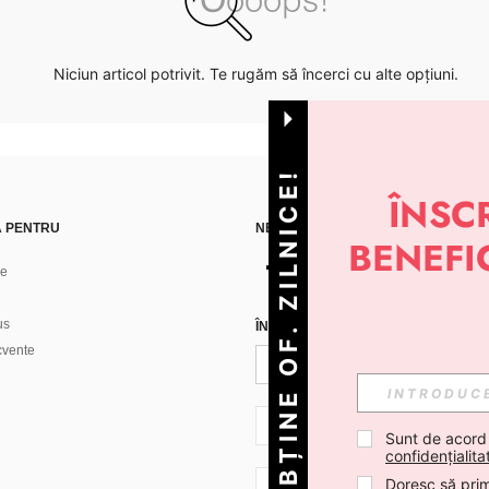
Niciun articol potrivit. Te rugăm să încerci cu alte opțiuni.
OBȚINE OF. ZILNICE!
Ă PENTRU
NE GĂSEȘTI PE
ne
us
ÎNREGISTREAZĂ-TE PENTRU A PRIMI
ecvente
RO + 40
Sunt de acord
confidențialita
Doresc să prim
RO + 40