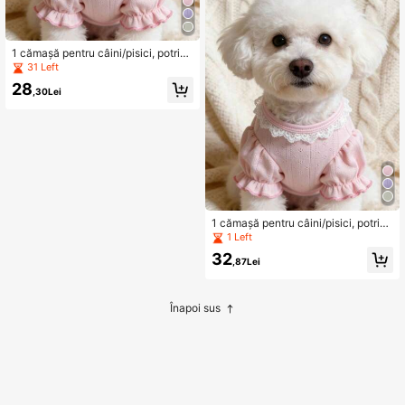
1 cămașă pentru câini/pisici, potrivit
ă pentru rasele Teddy, Pudel, Bicho
31 Left
n Frise, Schnauzer, toamnă/iarnă
28
,30Lei
1 cămașă pentru câini/pisici, potrivit
ă pentru rasele Teddy, Pudel, Bicho
1 Left
n Frise, Schnauzer, toamnă/iarnă
32
,87Lei
Înapoi sus