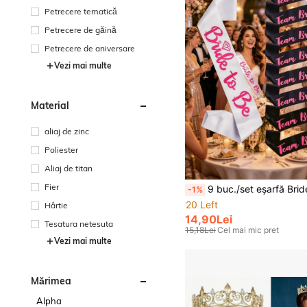
Petrecere tematică
Petrecere de găină
Petrecere de aniversare
Vezi mai multe
Material
aliaj de zinc
Poliester
Aliaj de titan
Fier
9 buc./set eșarfă Bride To Be, accesorii pentru petrecere de burlă, eșarfă pentru Hen Do, decorațiuni pentru petrecere de burlă și br
-1%
20 Left
Hârtie
14,90Lei
Tesatura netesuta
15,18Lei
Cel mai mic pret
Vezi mai multe
Mărimea
Alpha