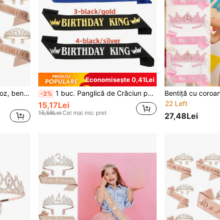
Economisește 0,41Lei
2 buc/set coroană din aur roz, bentiță/pieptene de păr din epoca aurului roz, accesoriu de păr cu coroană de cristal pentru a 13-a, 16-a, 18-a, 21-a, 30-a, 40-a, 50-a, 60-a, 70-a aniversare, decorațiuni pentru petrecere de Crăciun
1 buc. Panglică de Crăciun pentru regele zilei de naștere. Sărbătorește-ți ziua de naștere cu stil cu această eșarfă din satin negru și albastru pentru bărbați și băieți - perfectă pentru zilele de naștere de 18, 20, 30, 40, 50 și 60 de ani - Adaugă o notă de eleganță decorațiunilor tale de petrecere. Panglică pentru petreceri, Crăciun.
-2%
22 Left
15,17Lei
15,58Lei
Cel mai mic pret
27,48Lei