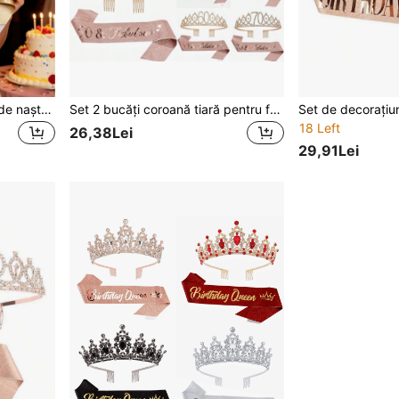
2 buc/set coroană de ziua de naștere pentru femei, potrivită pentru 13, 16, 18, 21, 30, 40, 50, 60, 70, 80 de ani, cadou decor petrecere de ziua de naștere
Set 2 bucăți coroană tiară pentru femei de 13, 16, 18, 21, 30, 40, 50, 60, 70, 80 ani, aur roz, cu bentiță, pieptăn de păr, stras și cristal, decorațiune de La la Mulți Anei și aniversare, eșarfă, accesorii pentru petrecere
18 Left
26,38Lei
29,91Lei