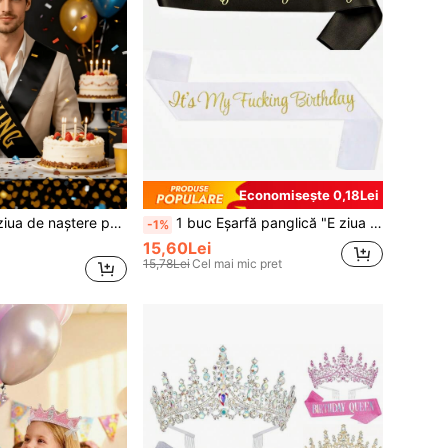
Economisește 0,18Lei
1 set cadouri de ziua de naștere pentru bărbați, decorațiuni de ziua de naștere pentru bărbați, accesorii pentru decor de petrecere, inclusiv eșarfă cu coroană regală
1 buc Eșarfă panglică "E ziua mea" pentru femei și bărbați, cadou amuzant de farsă pentru petreceri de ziua de naștere de 16, 18, 21, 22, 30, 50, 60, 70, 80 și 90 de ani, curele amuzante pentru petrecere de ziua de naștere, potrivite pentru orice vârstă, Crăciun
-1%
15,60Lei
15,78Lei
Cel mai mic pret