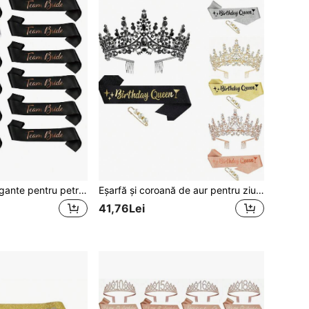
Set de eșarfe elegante pentru petrecere de pre-nuntă cu folie roz auriu, schemă de culori alb-negru, perfect pentru mireasă, domnișoare de onoare și mama miresei, cel mai bun cadou de nuntă pentru mireasă
Eșarfă și coroană de aur pentru ziua de naștere, pentru femei, coroană de ziua de naștere, diademe de cristal pentru femei adulte, coroane de prințesă, decorațiuni de ziua de naștere
41,76Lei