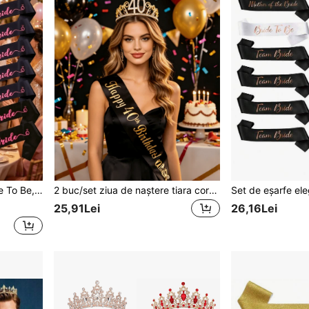
idal shower, pentru nuntă și petrecere de burlă
2 buc/set ziua de naștere tiara coroana eșarfă femei 16 18 21 30 40 50 60 70 80 La mulți ani 16 18 21 30 40 50 60 70 80 decorațiuni petrecere de ziua de naștere cadouri favoruri
25,91Lei
26,16Lei