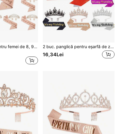
Set 2 buc/set pentru femei de 8, 9, 10, 13, 16, 18, 21, 30, 40, 50, 60, 70, 80 ani, coroană aur roz, bandă pentru păr, pieptăn pentru păr, tiară cu stras și cristal, decor pentru La la mulți ani, decor pentru aniversare, eșarfă de petrecere
2 buc. panglică pentru eșarfă de zi de naștere, coroană de zi de naștere, bandă pentru cap cu stras, eșarfă de zi de naștere cu agrafă, coroană și panglică "La mulți ani", potrivite pentru petrecere de zi de naștere, decor pentru bal, accesoriu pentru mireasă
16,34Lei