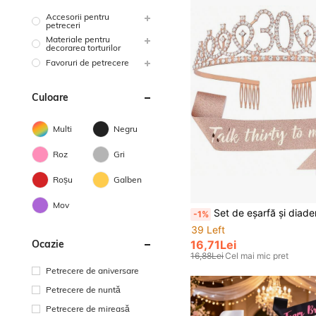
Accesorii pentru
petreceri
Materiale pentru
decorarea torturilor
Favoruri de petrecere
Culoare
Multi
Negru
Roz
Gri
Roșu
Galben
Mov
Set de eșarfă și diademă cu strasuri "Talk Thirty To Me" - Cadouri pentru ziua de naștere de 30 de ani Eșarfă cu sclipici auriu-roz pentru fe
-1%
39 Left
16,71Lei
Ocazie
16,88Lei
Cel mai mic pret
Petrecere de aniversare
Petrecere de nuntă
Petrecere de mireasă