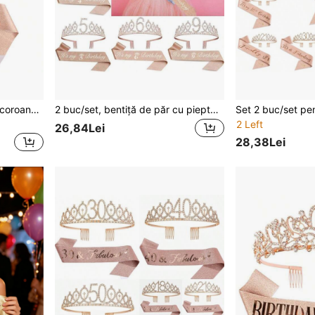
1 set bandă pentru cap cu coroană roz cu strasuri pentru fată de ziua nașterii, accesorii pentru petrecere de zi de naștere
2 buc/set, bentiță de păr cu pieptene, coroană cu stras, diademă, decorațiuni pentru aniversare de ziua de naștere, eșarfă din satin pentru petrecere, eșarfă cu stras, coroană pentru fete, Crăciun, pentru 3, 4, 5, 6, 7, 8, 9 ani
2 Left
26,84Lei
28,38Lei