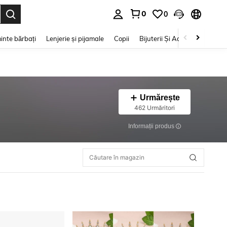
0
0
e. Press Enter to select.
inte bărbați
Lenjerie și pijamale
Copii
Bijuterii Și Accesorii
Frumu
Urmărește
462 Urmăritori
Informații produs