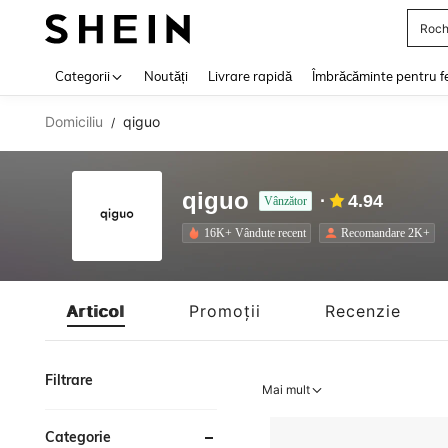
Roch
Use up 
Categorii
Noutăți
Livrare rapidă
Îmbrăcăminte pentru f
Domiciliu
qiguo
/
qiguo
4.94
Vânzător
16K+ Vândute recent
Recomandare 2K+
Articol
Promoții
Recenzie
Filtrare
Mai mult
Categorie