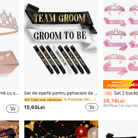
Ec
mei, cadouri pentru petrecerea de ziua de naștere
Set de eșarfe pentru petrecere de burlac cu folie aurie | Combinație de eșarfe pentru mire și cavalerii mirei, eșarfă neagră Groom Squad, potrivită pentru petrecere de burlac, decor pentru petrecere bridal shower, cadouri și accesorii pentru shower
Set 2 bucăți, coroană pentru femei, roz, pentru vârstele 5, 6, 7, 8, 9, 10, 13, 16, 18 ani, bandă pen
-3%
în Poliester Alte favoruri de partid
#3 Cele mai vândute
26,74Lei
27,77Lei
Cel mai mic
15,65Lei