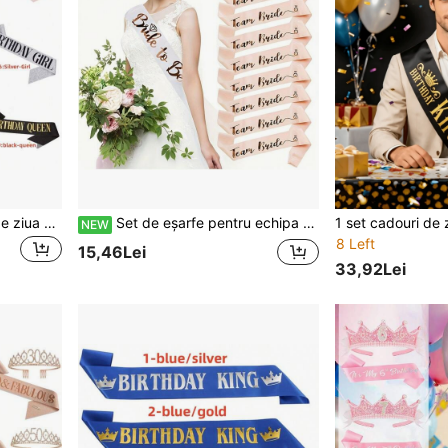
1 buc eșarfă pentru fetiță de ziua de naștere/eșarfă pentru regină de ziua de naștere pentru decorațiuni pentru petrecere de ziua de naștere pentru femei/fete,
Set de eșarfe pentru echipa miresei 1 buc./11 buc. – 1 eșarfă albă pentru mireasă și 10 eșarfe roz pentru echipă, accesorii pentru petrecere de pre-nuntă, cu text sclipitor roz auriu, eșarfă de pre-nuntă și eșarfă pentru domnișoară de onoare, petrecere de nuntă pentru femei
NEW
8 Left
15,46Lei
33,92Lei