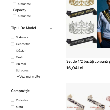
o marime
Capacity
o marime
Tipul De Model
Scrisoare
Geometric
Crăciun
Grafic
Animal
16,04Lei
Stil baroc
Vezi mai multe
Compoziţie
Poliester
Metal