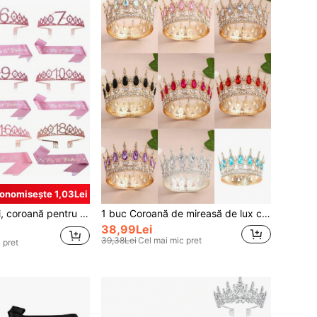
onomisește 1,03Lei
tru păr cu pieptăn, tiară decorativă cu stras și cristal, decor pentru aniversare, La Mulți Ani, eșarfă satinată pentru petrecere de zi de naștere
1 buc Coroană de mireasă de lux cu diamant și cristal, tiară elegantă placată cu aur KC din aliaj de zinc, pentru ziua de naștere, nuntă, petrecere, cadou pentru prietenă
38,99Lei
39,38Lei
Cel mai mic pret
 pret