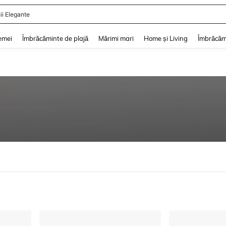
ii De Vară
and down arrow keys to navigate search Căutare recentă and Descoperire Căutar
emei
Îmbrăcăminte de plajă
Mărimi mari
Home și Living
Îmbrăcăm