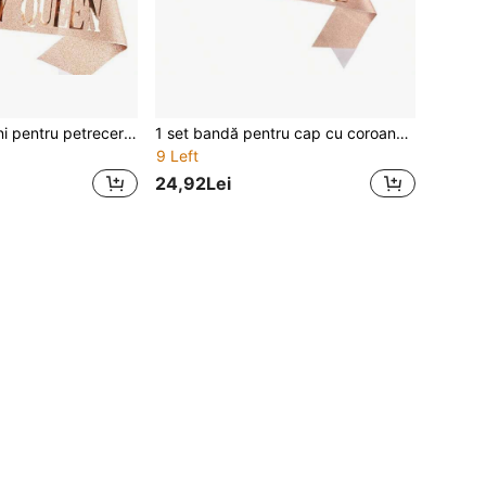
Set de decorațiuni pentru petrecere de zi de naștere pentru femei, cu coroană strălucitoare cu cristale și stras, eșarfă de regină și accesoriu de păr cu cristale strălucitoare, pentru Crăciun
1 set bandă pentru cap cu coroană roz cu strasuri pentru fată de ziua nașterii, accesorii pentru petrecere de zi de naștere
9 Left
24,92Lei