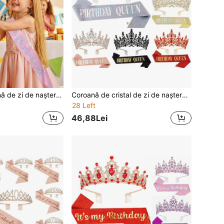
Bentiță cu coroană de zi de naștere pentru fată, eșarfă de zi de naștere pentru vârstele 4, 5, 6, 7, 8, 9 ani, coroană roz de prințesă, cadou și ținută pentru fete de 4, 5, 6, 7, 8, 9 ani, decorațiuni de zi de naștere, potrivită pentru cadouri și decorațiuni de petrecere
Coroană de cristal de zi de naștere pentru femei, BIRTHDAY QUEEN, coroană de regină și prințesă cu pieptăn, accesoriu pentru păr, cadou și decor pentru petrecere de zi de naștere
28 Left
46,88Lei