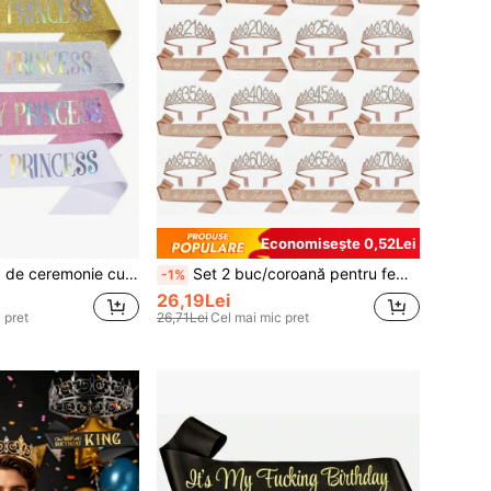
Economisește 0,52Lei
toare pentru fete, La mulți ani, centură de prințesa mea, la modă, drăguță și frumoasă, Crăciun
Set 2 buc/coroană pentru femei, 15th 16th 18th 20th 21th 25th 30th 35th 40th 45th 50th 55th 60th 65th 70th 80th, bandă pentru păr aur roz, pieptăn pentru păr, coroană tiară cu stras și cristal, decor pentru petrecere, accesorii petrecere, eșarfă cu panglică și stras, La mulți ani, Fabulous
-1%
26,19Lei
 pret
26,71Lei
Cel mai mic pret