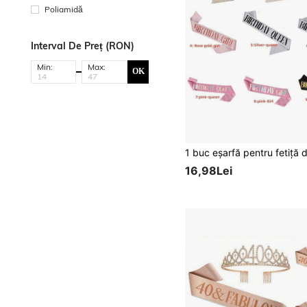
Poliamidă
Interval De Preț (RON)
Min:
Max:
OK
16,98Lei