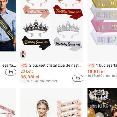
Set de 1/2 bucăți coroană și eșarfă de rege pentru zi de naștere, din aliaj de zinc, coroană regală aurie pentru bărbați, decor pentru petrecere, cadou de zi de naștere pentru bărbați, coroană de rege pentru concurs de frumusețe
2 buc/set cristal ziua de naștere Regina Tiara coroană panglică pentru femei fete ziua de naștere Regina bandă de susținere eșarfă elegantă prințesă coroană cu piepteni mama ziua de naștere accesorii de păr decorațiuni petrecere de ziua de naștere, înapoi la școală Ziua Îndrăgostiților
1 buc eșarfă de ceremonie cu curea de umăr cu ceapă aurie străluci
-7%
-1%
23 Left
16,51Lei
16,68Lei
Cel mai mic
36,98Lei
39,78Lei
Cel mai mic pret