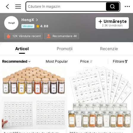
Căutare în magazin
HongX
Urmărește
2.3K Urmăritori
4.88
Vânzător
Informații despre produs: Divulgarea prețului, detalii privind vânzările și stocul.
12K Vândute recent
Recomandare 4K
Articol
Promoții
Recenzie
Recommended
Most Popular
Price
Filtrare