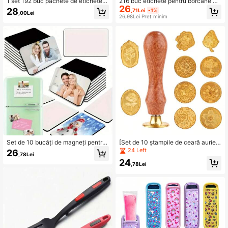
1 set 192 buc pachete de etichete p
216 buc etichete pentru borcane de
26
entru alimente de bucătărie, autoco
condimente, impermeabile, rezisten
28
,71Lei
-1%
,00Lei
lante de clasificare pentru sticle de
te la ulei, etichete autocolante pent
26,98Lei
Preț minim
condimente pentru borcan de sticlă,
ru cămară de bucătărie, lavabile la
etichete albe
mașină, pentru clasificarea borcane
lor de condimente (sticlele nu sunt i
ncluse)
Set de 10 bucăți de magneți pentru
[Set de 10 ștampile de ceară aurie]
frigider pentru sublimare pătrați din
Set de 10 ștampile de ceară aurie c
24 Left
26
,78Lei
cauciuc, magneți decorativi person
u mâner din lemn, kit de ștampile de
24
alizați pentru bucătărie, tablă albă d
ceară metalică cu diverse modele p
,78Lei
e birou, dulap de depozitare, mașin
entru scrisori, felicitări și decorațiun
ă de spălat vase - grozav pentru Cr
i cadou
ăciun, ziua tatălui, ziua mamei, cad
ouri de absolvire