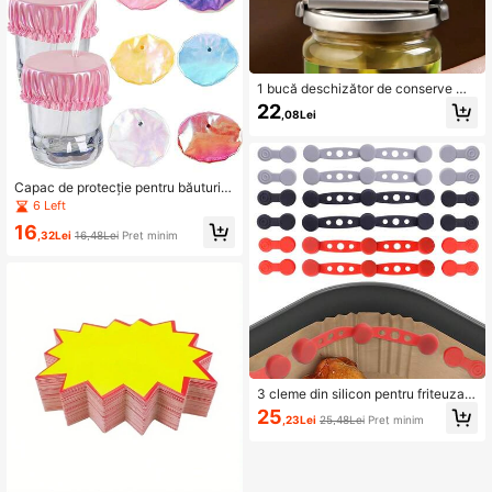
1 bucă deschizător de conserve mu
ltifuncțional, dispozitiv de îndepărta
22
,08Lei
re a capacului sticlelor/borcanelor d
e bucătărie, deschizător de borcan
e rotativ reglabil din oțel inoxidabil
Capac de protecție pentru băuturi d
in poliester, elastic, cu orificiu pentr
6 Left
u pai, tip elastic de păr, pentru feme
16
i, reutilizabil, pentru cluburi de noap
,32Lei
16,48Lei
Preț minim
te și petreceri
3 cleme din silicon pentru friteuza c
u aer - 240°C, design cu conectare
25
,23Lei
25,48Lei
Preț minim
rapidă, hârtie pergament și căptușel
i sigure, potrivite pentru toate friteu
zele cu aer cu margini magnetice al
e coșului, rezistente la zgârieturi și
ușor de curățat, accesorii pentru frit