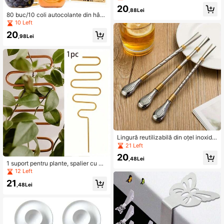
ntă, utilizate pentru umezirea unifor
20
mă a tăvii de prăjitură, benzi de cop
,88Lei
80 buc/10 coli autocolante din hârti
t mai plate și mai netede cu modele
e kraft, etichete autocolante minim
10 Left
florale, accesoriu esențial pentru co
aliste pentru depozitare cu ramă, au
acere, instrument de nivelare a prăji
20
tocolante adezive goale, inscriptibil
,98Lei
turii | Benzi decorative pentru copt |
e
Fâșii groase, consumabile pentru co
pt
Lingură reutilizabilă din oțel inoxida
bil Mate pentru pai de ceai - Instru
21 Left
ment reutilizabil pentru băuturi cu d
20
ublu scop, cu filtru integrat, mâner e
,48Lei
1 suport pentru plante, spalier cu gri
rgonomic și vârf perforat, potrivit pe
lă, cadru suport pentru cățărare, su
12 Left
ntru cocktailuri, prepararea berii, ac
port decorativ, decorare pentru ghiv
cesorii de bucătărie și bar, decor pe
21
eci de grădină, cadou pentru decor
,48Lei
ntru băuturi, design elegant, structu
ațiuni interioare
ră, barman de acasă, accesoriu pen
tru prepararea berii, metal de înaltă
calitate, pasionat de cocktailuri