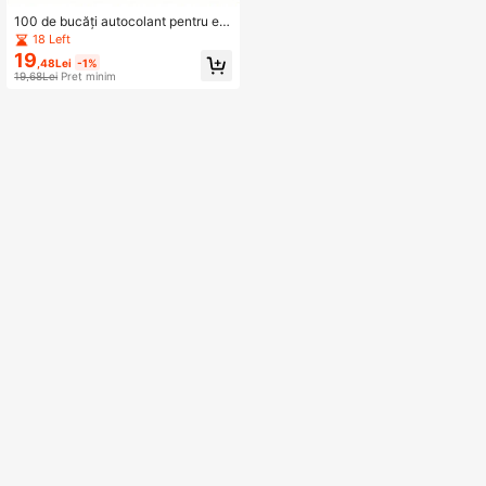
euză cu aer | Cleme magnetice | Sil
100 de bucăți autocolant pentru ex
icon
plozie, hârtie publicitară ultra mică
18 Left
goală, mini etichetă de preț pentru p
19
,48Lei
-1%
roduse, hârtie de etichetă pentru co
19,68Lei
Preț minim
nsumabile