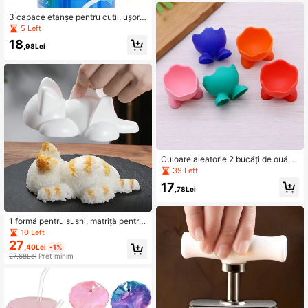
de măsline
3 capace etanșe pentru cutii, ușor d
e tras, capace etanșe la stropire, uș
5 Left
or de tras
18
,98Lei
Culoare aleatorie 2 bucăți de ouă, s
uport pentru ouă, pentru ouă din sili
39 Left
con, pentru ouă creativă pentru buc
17
ătărie, pentru ouă decorativă, pentr
,78Lei
u bucătărie, pentru restaurant
1 formă pentru sushi, matriță pentru
sushi în formă de pisică, aparat crea
10 Left
tiv pentru bile de orez, formă pentru
27
,40Lei
-1%
bile de orez, cutie portabilă pentru s
27,68Lei
Preț minim
ushi în aer liber, cutie de prânz pent
ru picnic, unealtă de bucătărie, acc
esoriu de bucătărie