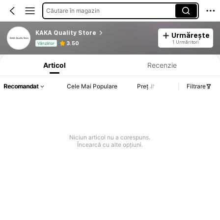
Căutare în magazin
KAKA Quality Store
Urmărește
Informații despre produs: Divulgarea prețului, detalii privind vânzările și stocul.
1 Urmăritori
3.50
Vânzător
Articol
Recenzie
Recomandat
Cele Mai Populare
Preț
Filtrare
Niciun articol nu a corespuns.
Încearcă cu alte opțiuni.