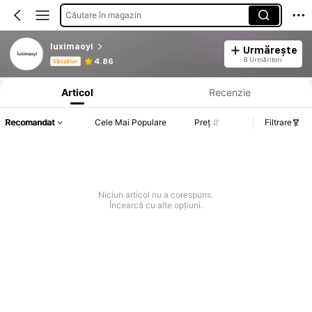
Căutare în magazin
luximaoyi
Urmărește
Informații despre produs: Divulgarea prețului, detalii privind vânzările și stocul.
8 Urmăritori
4.86
Vânzător
Articol
Recenzie
Recomandat
Cele Mai Populare
Preț
Filtrare
Niciun articol nu a corespuns.
Încearcă cu alte opțiuni.