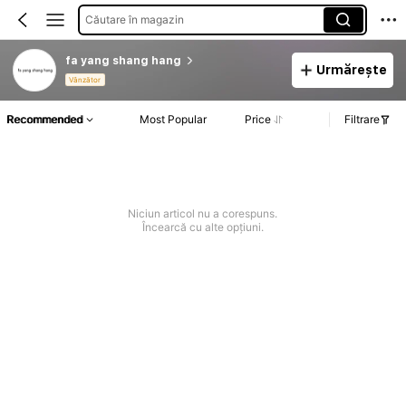
Căutare în magazin
fa yang shang hang
Urmărește
Vânzător
Recommended
Most Popular
Price
Filtrare
Niciun articol nu a corespuns.
Încearcă cu alte opțiuni.