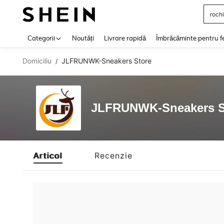
rochi
Use up 
Categorii
Noutăți
Livrare rapidă
Îmbrăcăminte pentru f
Domiciliu
JLFRUNWK-Sneakers Store
/
JLFRUNWK-Sneakers S
Articol
Recenzie