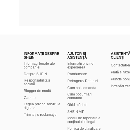
INFORMAȚII DESPRE
AJUTOR ȘI
ASISTENȚ
SHEIN
ASISTENȚĂ
CLIENȚI
Informații legale ale
Informații privind
Contactați-
companiei
expedierea
Plată și taxe
Despre SHEIN
Rambursare
Puncte bon
Responsabilitate
Retragere/ Retururi
socială
Întrebări fr
Cum pot comanda
Blogger de modă
Cum pot urmări
Cariere
comanda
Legea privind serviciile
Ghid mărimi
digitale
SHEIN VIP
Trimiteți o reclamație
Modul de raportare a
conținutului ilegal
Politica de clasificare