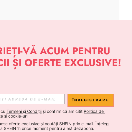
APLICAȚIE
 NOUTĂȚI DESPRE STIL DE LA SHEIN
Abonare
ÎNREGISTRARE
Abonare
 cu 
Termeni și Condiții
 și confirm că am citit 
Politica de 
te și cookie-uri
.
esc oferte exclusive și noutăți SHEIN prin e-mail. Înțeleg 
Abonare
ta SHEIN în orice moment pentru a mă dezabona.