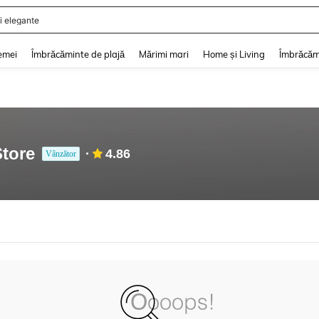
i elegante
and down arrow keys to navigate search Căutare recentă and Descoperire Căutar
emei
Îmbrăcăminte de plajă
Mărimi mari
Home și Living
Îmbrăcăm
tore
4.86
Vânzător