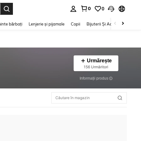
0
0
e. Press Enter to select.
inte bărbați
Lenjerie și pijamale
Copii
Bijuterii Și Accesorii
Frumu
Urmărește
156 Urmăritori
Informații produs