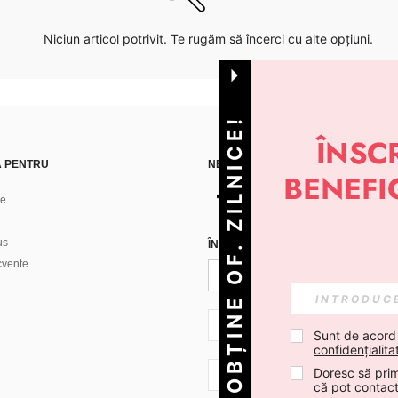
Niciun articol potrivit. Te rugăm să încerci cu alte opțiuni.
OBȚINE OF. ZILNICE!
Ă PENTRU
NE GĂSEȘTI PE
ne
us
ÎNREGISTREAZĂ-TE PENTRU A PRIMI
ecvente
RO + 40
Sunt de acord
confidențialita
Doresc să prim
RO + 40
că pot contac