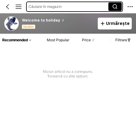
Căutare în magazin
Welcome to holiday
Urmărește
Vânzător
Recommended
Most Popular
Price
Filtrare
Niciun articol nu a corespuns.
Încearcă cu alte opțiuni.