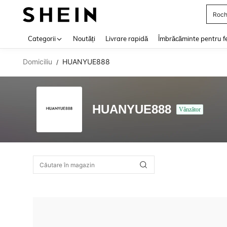
Roch
Use up 
Categorii
Noutăți
Livrare rapidă
Îmbrăcăminte pentru f
Domiciliu
HUANYUE888
/
HUANYUE888
Vânzător