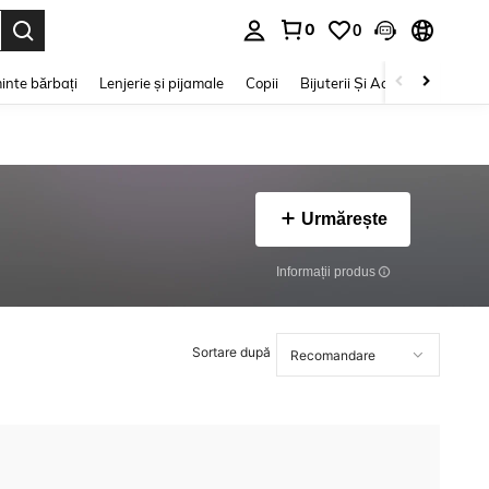
0
0
e. Press Enter to select.
inte bărbați
Lenjerie și pijamale
Copii
Bijuterii Și Accesorii
Frumu
Urmărește
Informații produs
Sortare după