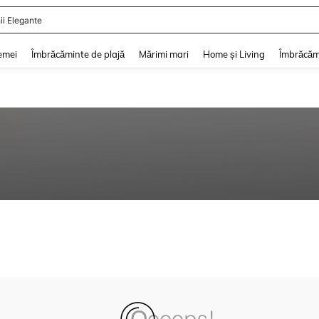
ii Elegante
and down arrow keys to navigate search Căutare recentă and Descoperire Căutar
emei
Îmbrăcăminte de plajă
Mărimi mari
Home și Living
Îmbrăcăm