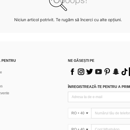
Niciun articol potrivit. Te rugăm să încerci cu alte opțiuni.
Ă PENTRU
NE GĂSEȘTI PE
ne
us
ÎNREGISTREAZĂ-TE PENTRU A PRIMI
ecvente
RO + 40
RO + 40