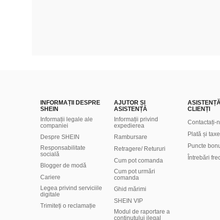
INFORMAȚII DESPRE
AJUTOR ȘI
ASISTENȚ
SHEIN
ASISTENȚĂ
CLIENȚI
Informații legale ale
Informații privind
Contactați-
companiei
expedierea
Plată și taxe
Despre SHEIN
Rambursare
Puncte bon
Responsabilitate
Retragere/ Retururi
socială
Întrebări fr
Cum pot comanda
Blogger de modă
Cum pot urmări
Cariere
comanda
Legea privind serviciile
Ghid mărimi
digitale
SHEIN VIP
Trimiteți o reclamație
Modul de raportare a
conținutului ilegal