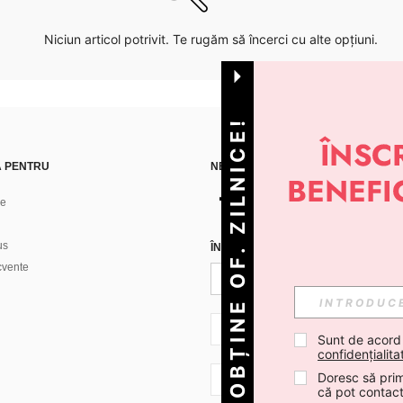
Niciun articol potrivit. Te rugăm să încerci cu alte opțiuni.
OBȚINE OF. ZILNICE!
Ă PENTRU
NE GĂSEȘTI PE
ne
us
ÎNREGISTREAZĂ-TE PENTRU A PRIMI
ecvente
RO + 40
Sunt de acord
confidențialita
Doresc să prim
RO + 40
că pot contac