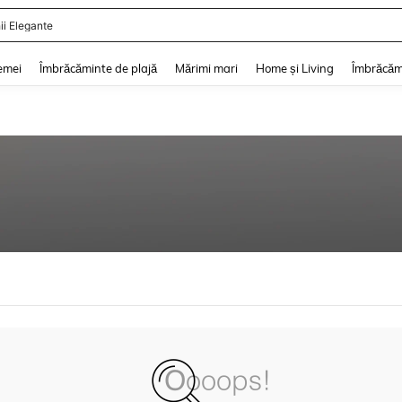
ii Elegante
and down arrow keys to navigate search Căutare recentă and Descoperire Căutar
emei
Îmbrăcăminte de plajă
Mărimi mari
Home și Living
Îmbrăcăm