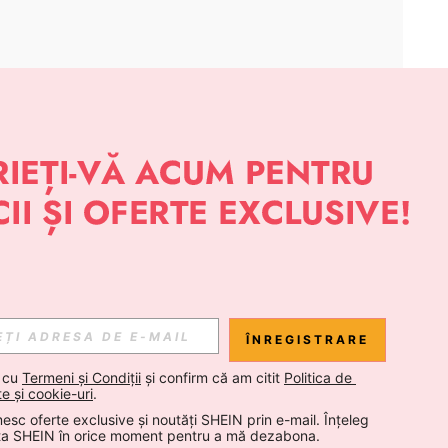
APLICAȚIE
 NOUTĂȚI DESPRE STIL DE LA SHEIN
Abonare
ÎNREGISTRARE
Abonare
 cu 
Termeni și Condiții
 și confirm că am citit 
Politica de 
te și cookie-uri
.
esc oferte exclusive și noutăți SHEIN prin e-mail. Înțeleg 
Abonare
ta SHEIN în orice moment pentru a mă dezabona.