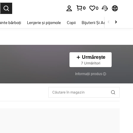
0
0
e. Press Enter to select.
inte bărbați
Lenjerie și pijamale
Copii
Bijuterii Și Accesorii
Frumu
Urmărește
7 Urmăritori
Informații produs