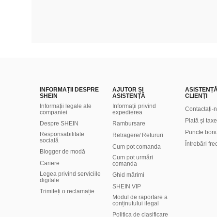
INFORMAȚII DESPRE
AJUTOR ȘI
ASISTENȚ
SHEIN
ASISTENȚĂ
CLIENȚI
Informații legale ale
Informații privind
Contactați-
companiei
expedierea
Plată și taxe
Despre SHEIN
Rambursare
Puncte bon
Responsabilitate
Retragere/ Retururi
socială
Întrebări fr
Cum pot comanda
Blogger de modă
Cum pot urmări
Cariere
comanda
Legea privind serviciile
Ghid mărimi
digitale
SHEIN VIP
Trimiteți o reclamație
Modul de raportare a
conținutului ilegal
Politica de clasificare