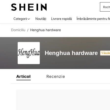
Roch
Use up 
Categorii
Noutăți
Livrare rapidă
Îmbrăcăminte pentru f
Domiciliu
Henghua hardware
/
Henghua hardware
Vânzăt
Articol
Recenzie