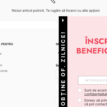
Niciun articol potrivit. Te rugăm să încerci cu alte opțiuni.
OBȚINE OF. ZILNICE!
Ă PENTRU
NE GĂSEȘTI PE
ne
us
ÎNREGISTREAZĂ-TE PENTRU A PRIMI
ecvente
RO + 40
Sunt de acord
confidențialita
Doresc să prim
RO + 40
că pot contac