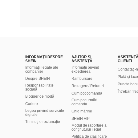
INFORMAȚII DESPRE
AJUTOR ȘI
ASISTENȚ
SHEIN
ASISTENȚĂ
CLIENȚI
Informații legale ale
Informații privind
Contactați-
companiei
expedierea
Plată și taxe
Despre SHEIN
Rambursare
Puncte bon
Responsabilitate
Retragere/ Retururi
socială
Întrebări fr
Cum pot comanda
Blogger de modă
Cum pot urmări
Cariere
comanda
Legea privind serviciile
Ghid mărimi
digitale
SHEIN VIP
Trimiteți o reclamație
Modul de raportare a
conținutului ilegal
Politica de clasificare