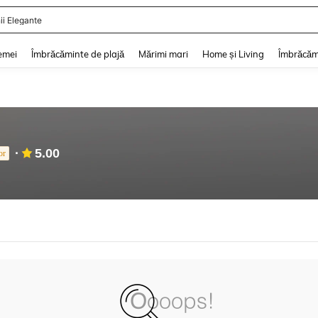
ii Elegante
and down arrow keys to navigate search Căutare recentă and Descoperire Căutar
emei
Îmbrăcăminte de plajă
Mărimi mari
Home și Living
Îmbrăcăm
5.00
or