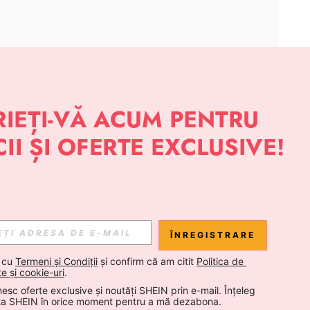
APLICAȚIE
 NOUTĂȚI DESPRE STIL DE LA SHEIN
Abonare
ÎNREGISTRARE
Abonare
 cu 
Termeni și Condiții
 și confirm că am citit 
Politica de 
te și cookie-uri
.
esc oferte exclusive și noutăți SHEIN prin e-mail. Înțeleg 
Abonare
ta SHEIN în orice moment pentru a mă dezabona.