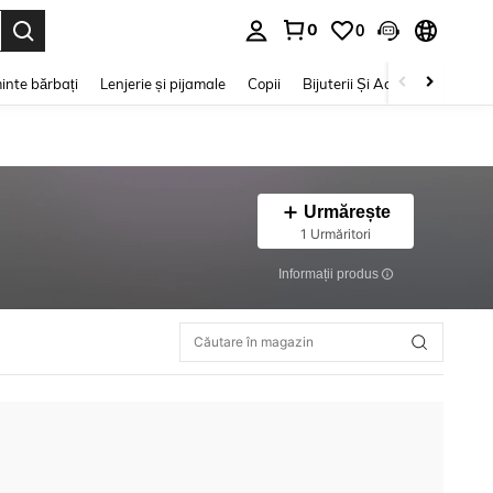
0
0
e. Press Enter to select.
inte bărbați
Lenjerie și pijamale
Copii
Bijuterii Și Accesorii
Frumu
Urmărește
1 Urmăritori
Informații produs