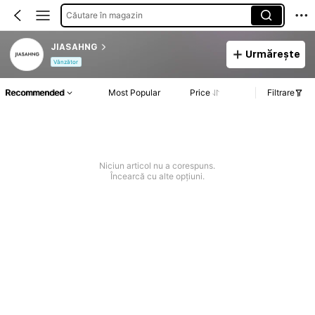
Căutare în magazin
JIASAHNG
Urmărește
Vânzător
Recommended
Most Popular
Price
Filtrare
Niciun articol nu a corespuns.
Încearcă cu alte opțiuni.