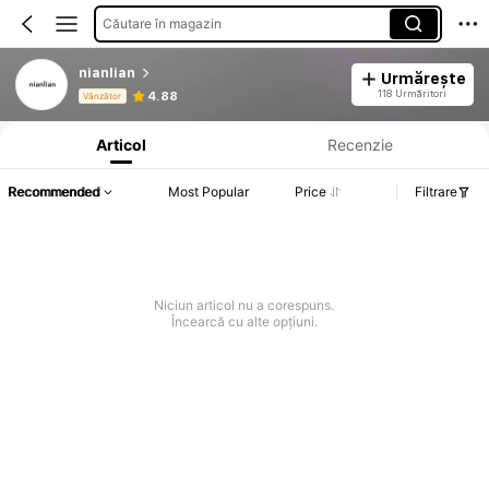
Căutare în magazin
nianlian
Urmărește
Informații despre produs: Divulgarea prețului, detalii privind vânzările și stocul.
118 Urmăritori
4.88
Vânzător
Articol
Recenzie
Recommended
Most Popular
Price
Filtrare
Niciun articol nu a corespuns.
Încearcă cu alte opțiuni.